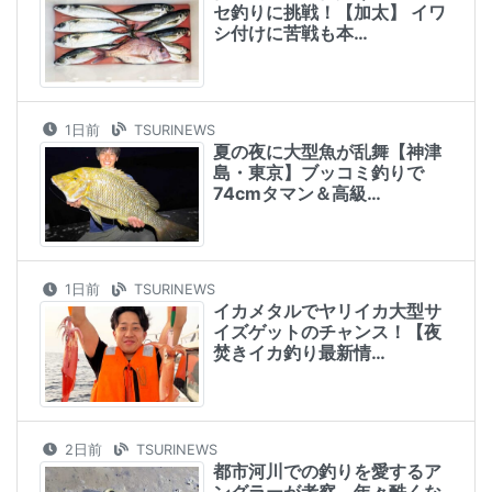
セ釣りに挑戦！【加太】 イワ
シ付けに苦戦も本…
1日前
TSURINEWS
夏の夜に大型魚が乱舞【神津
島・東京】ブッコミ釣りで
74cmタマン＆高級…
1日前
TSURINEWS
イカメタルでヤリイカ大型サ
イズゲットのチャンス！【夜
焚きイカ釣り最新情…
2日前
TSURINEWS
都市河川での釣りを愛するア
ングラーが考察 年々酷くな