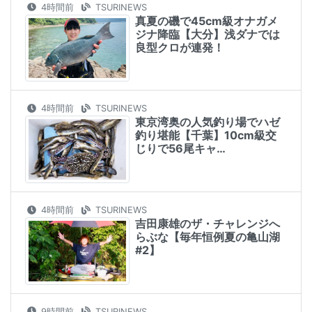
4時間前
TSURINEWS
真夏の磯で45cm級オナガメ
ジナ降臨【大分】浅ダナでは
良型クロが連発！
4時間前
TSURINEWS
東京湾奥の人気釣り場でハゼ
釣り堪能【千葉】10cm級交
じりで56尾キャ…
4時間前
TSURINEWS
吉田康雄のザ・チャレンジへ
らぶな【毎年恒例夏の亀山湖
#2】
9時間前
TSURINEWS