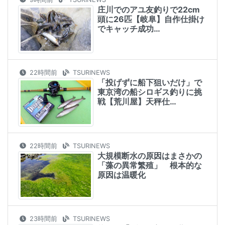
庄川でのアユ友釣りで22cm
頭に26匹【岐阜】自作仕掛け
でキャッチ成功…
22時間前
TSURINEWS
「投げずに船下狙いだけ」で
東京湾の船シロギス釣りに挑
戦【荒川屋】天秤仕…
22時間前
TSURINEWS
大規模断水の原因はまさかの
「藻の異常繁殖」 根本的な
原因は温暖化
23時間前
TSURINEWS