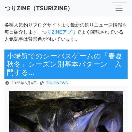
つりZINE（TSURIZINE）
各種人気釣りブログサイトより最新の釣りニュース情報を
毎日紹介します。
つりZINEアプリ
でよく閲覧されている
人気記事は背景色が付いています。
小場所でのシーバスゲームの「春夏
秋冬」シーズン別基本パターン 入
門する…
2026年6月4日
TSURINEWS