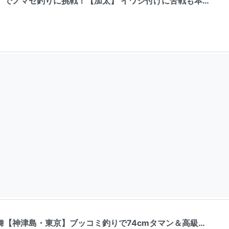
」でノマセ釣りに挑戦！【加太】 イワシ付けに苦戦も本…
舞【神津島・東京】ブッコミ釣りで74cmタマン＆高級…