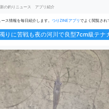
新の釣りニュース
アプリ紹介
ュース情報を毎日紹介します。
つりZINEアプリ
でよく閲覧され
濁りに苦戦も夜の河川で良型7cm級テナ