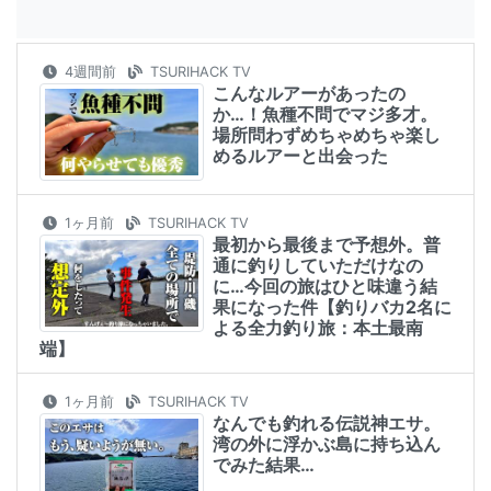
4週間前
TSURIHACK TV
こんなルアーがあったの
か…！魚種不問でマジ多才。
場所問わずめちゃめちゃ楽し
めるルアーと出会った
1ヶ月前
TSURIHACK TV
最初から最後まで予想外。普
通に釣りしていただけなの
に…今回の旅はひと味違う結
果になった件【釣りバカ2名に
よる全力釣り旅：本土最南
端】
1ヶ月前
TSURIHACK TV
なんでも釣れる伝説神エサ。
湾の外に浮かぶ島に持ち込ん
でみた結果…