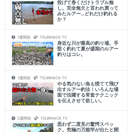
投げて巻くだけトラブル無
し。完全無欠と言われ買って
みたルアー…どれだけ釣れる
か？
1週間前
TSURIHACK TV
身近な川が最高の釣り場。手
堅く釣れて夏が盛期のルアー
釣りはコレ。
1週間前
TSURIHACK TV
やる気のない魚も慌てて飛び
出すルアー釣法！いろんな場
面で活躍する常套テクニック
を伝えさせて欲しい。
2週間前
TSURIHACK TV
思わず二度見の驚愕スペッ
ク。究極の万能竿が出たと聞