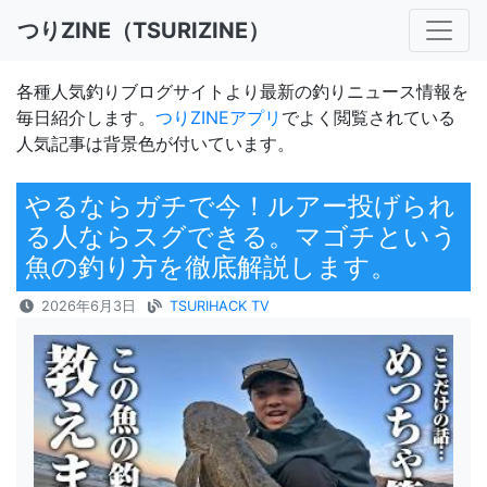
つりZINE（TSURIZINE）
各種人気釣りブログサイトより最新の釣りニュース情報を
毎日紹介します。
つりZINEアプリ
でよく閲覧されている
人気記事は背景色が付いています。
やるならガチで今！ルアー投げられ
る人ならスグできる。マゴチという
魚の釣り方を徹底解説します。
2026年6月3日
TSURIHACK TV