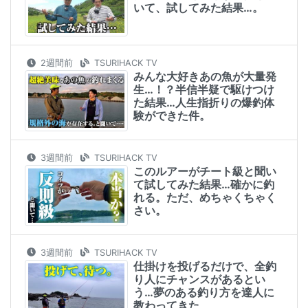
いて、試してみた結果…。
2週間前
TSURIHACK TV
みんな大好きあの魚が大量発
生…！？半信半疑で駆けつけ
た結果…人生指折りの爆釣体
験ができた件。
3週間前
TSURIHACK TV
このルアーがチート級と聞い
て試してみた結果…確かに釣
れる。ただ、めちゃくちゃく
さい。
3週間前
TSURIHACK TV
仕掛けを投げるだけで、全釣
り人にチャンスがあるとい
う…夢のある釣り方を達人に
教わってきた