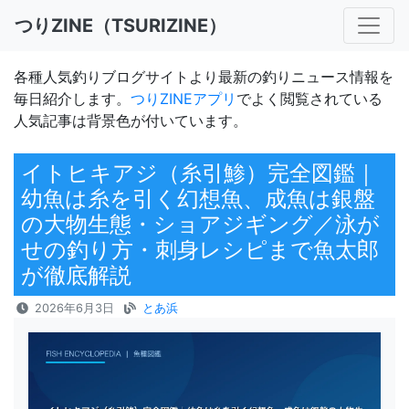
つりZINE（TSURIZINE）
各種人気釣りブログサイトより最新の釣りニュース情報を
毎日紹介します。
つりZINEアプリ
でよく閲覧されている
人気記事は背景色が付いています。
イトヒキアジ（糸引鯵）完全図鑑｜
幼魚は糸を引く幻想魚、成魚は銀盤
の大物生態・ショアジギング／泳が
せの釣り方・刺身レシピまで魚太郎
が徹底解説
2026年6月3日
とあ浜