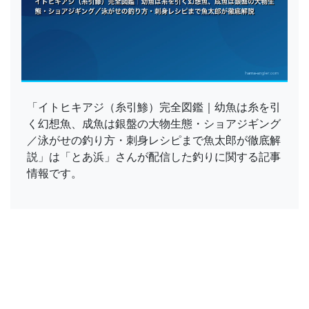
「イトヒキアジ（糸引鯵）完全図鑑｜幼魚は糸を引
く幻想魚、成魚は銀盤の大物生態・ショアジギング
／泳がせの釣り方・刺身レシピまで魚太郎が徹底解
説」は「とあ浜」さんが配信した釣りに関する記事
情報です。