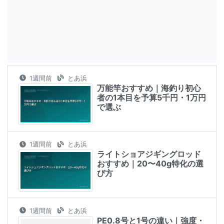
1週間前
とあ浜
万能竿おすすめ｜海釣り初心
者の1本目を予算5千円・1万円
で選ぶ
1週間前
とあ浜
ライトショアジギングロッド
おすすめ｜20〜40g特化の選
び方
1週間前
とあ浜
PE0.8号と1号の違い｜強度・