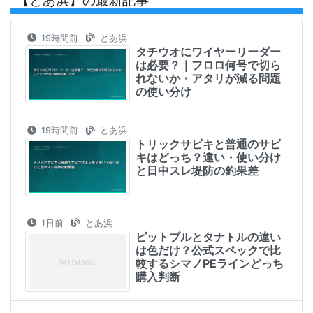
19時間前
とあ浜
タチウオにワイヤーリーダー
は必要？｜フロロ何号で切ら
れないか・アタリが減る問題
の使い分け
19時間前
とあ浜
トリックサビキと普通のサビ
キはどっち？違い・使い分け
と日中スレ堤防の釣果差
1日前
とあ浜
ピットブルとタナトルの違い
は色だけ？公式スペックで比
較するシマノPEラインどっち
購入判断