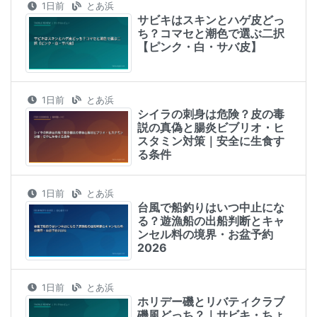
1日前
とあ浜
サビキはスキンとハゲ皮どっ
ち？コマセと潮色で選ぶ二択
【ピンク・白・サバ皮】
1日前
とあ浜
シイラの刺身は危険？皮の毒
説の真偽と腸炎ビブリオ・ヒ
スタミン対策｜安全に生食す
る条件
1日前
とあ浜
台風で船釣りはいつ中止にな
る？遊漁船の出船判断とキャ
ンセル料の境界・お盆予約
2026
1日前
とあ浜
ホリデー磯とリバティクラブ
磯風どっち？｜サビキ・ちょ