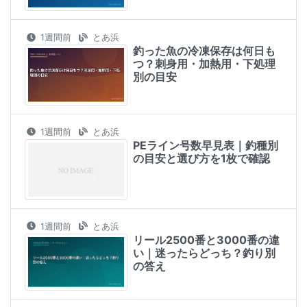
1週間前
とあ浜
釣った魚の冷凍保存は何日も
つ？刺身用・加熱用・下処理
別の目安
1週間前
とあ浜
PEライン号数早見表｜釣種別
の目安と選び方を1枚で確認
1週間前
とあ浜
リール2500番と3000番の違
い｜迷ったらどっち？釣り別
の答え