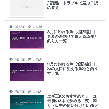
飛距離・トラブルで選ぶ二択
の答え
1週間前
とあ浜
8月に釣れる魚【堤防編】｜
真夏の海釣りで狙える魚種と
釣り方一覧
1週間前
とあ浜
9月に釣れる魚【堤防編】｜
秋の入口に狙える魚種と釣り
方一覧
1週間前
とあ浜
エギ王Kのおすすめカラーは
最初の3本で決める｜夜・濁
り・日中の使い分けとLIVEと