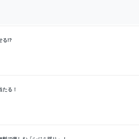
る!?
当たる！
無料で楽しむ「シジミ採り」！