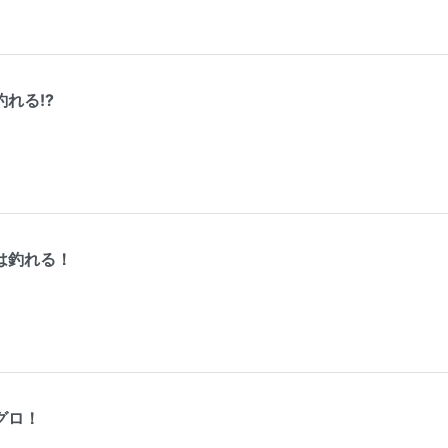
れる!?
は釣れる！
グロ！