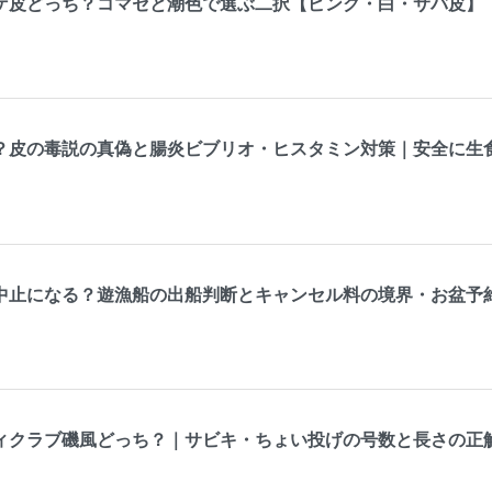
ゲ皮どっち？コマセと潮色で選ぶ二択【ピンク・白・サバ皮】
？皮の毒説の真偽と腸炎ビブリオ・ヒスタミン対策｜安全に生
中止になる？遊漁船の出船判断とキャンセル料の境界・お盆予約
ィクラブ磯風どっち？｜サビキ・ちょい投げの号数と長さの正