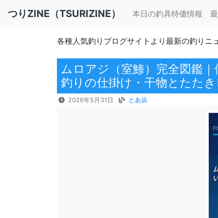
つりZINE（TSURIZINE）
本日の釣具特価情報
最
各種人気釣りブログサイトより最新の釣りニ
ムロアジ（室鯵）完全図鑑｜
釣りの仕掛け・干物とたたき
2026年5月31日
とあ浜