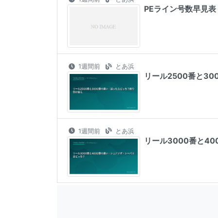
PEライン号数早見
1週間前
とあ浜
リール2500番と3
1週間前
とあ浜
リール3000番と4