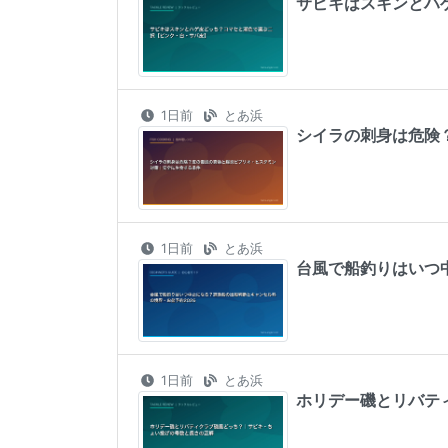
サビキはスキンとハ
1日前
とあ浜
シイラの刺身は危険
1日前
とあ浜
台風で船釣りはいつ
1日前
とあ浜
ホリデー磯とリバテ