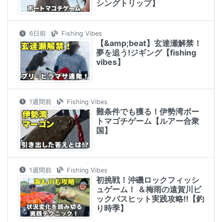
シングトリップ】
6日前
Fishing Vibes
【&amp;beat】玄達瀬解禁！
夢を追う!ジギング【fishing
vibes】
1週間前
Fishing Vibes
難条件でも獲る！伊勢湾ボー
トマゴチゲーム【ルアー合衆
国】
1週間前
Fishing Vibes
初挑戦！沖磯ロックフィッシ
ュゲーム！ ＆梅雨の遠賀川ビ
ックバスヒット実践攻略‼︎【釣
り時季】