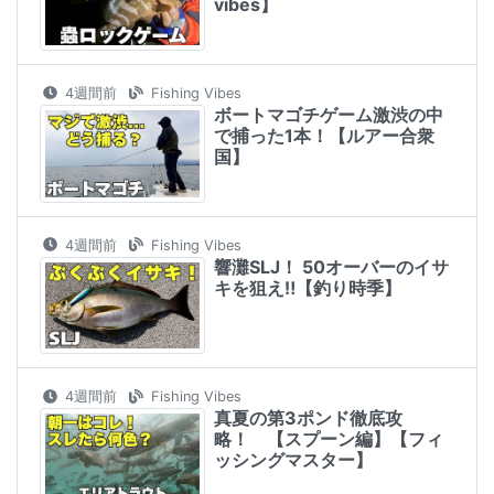
vibes】
4週間前
Fishing Vibes
ボートマゴチゲーム激渋の中
で捕った1本！【ルアー合衆
国】
4週間前
Fishing Vibes
響灘SLJ！ 50オーバーのイサ
キを狙え‼︎【釣り時季】
4週間前
Fishing Vibes
真夏の第3ポンド徹底攻
略！ 【スプーン編】【フィ
ッシングマスター】