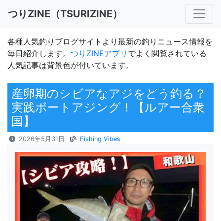
つりZINE（TSURIZINE）
各種人気釣りブログサイトより最新の釣りニュース情報を
毎日紹介します。
つりZINEアプリ
でよく閲覧されている
人気記事は背景色が付いています。
産卵期のシビアなアジをどう釣る？
実践ボートアジング！【ルアー合衆
国】
2026年5月31日
Fishing Vibes