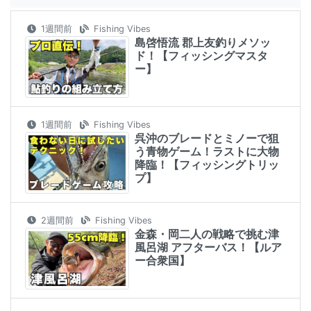
1週間前
Fishing Vibes
島啓悟流 郡上友釣りメソッ
ド！【フィッシングマスタ
ー】
1週間前
Fishing Vibes
呉沖のブレードとミノーで狙
う青物ゲーム！ラストに大物
降臨！【フィッシングトリッ
プ】
2週間前
Fishing Vibes
金森・岡二人の戦略で挑む津
風呂湖 アフターバス！【ルア
ー合衆国】