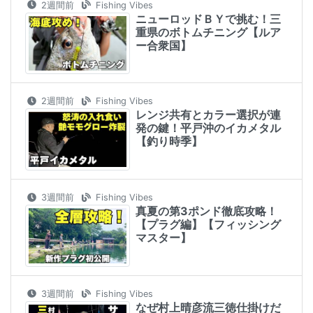
2週間前
Fishing Vibes
ニューロッドＢＹで挑む！三
重県のボトムチニング【ルア
ー合衆国】
2週間前
Fishing Vibes
レンジ共有とカラー選択が連
発の鍵！平戸沖のイカメタル
【釣り時季】
3週間前
Fishing Vibes
真夏の第3ポンド徹底攻略！
【プラグ編】【フィッシング
マスター】
3週間前
Fishing Vibes
なぜ村上晴彦流三徳仕掛けだ