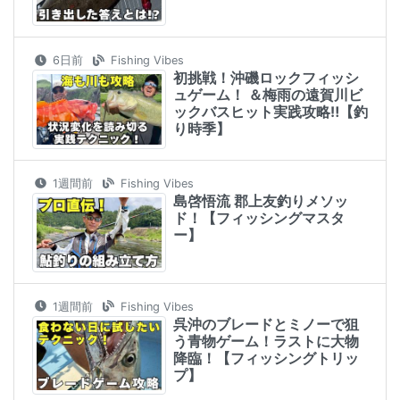
6日前
Fishing Vibes
初挑戦！沖磯ロックフィッシ
ュゲーム！ ＆梅雨の遠賀川ビ
ックバスヒット実践攻略‼︎【釣
り時季】
1週間前
Fishing Vibes
島啓悟流 郡上友釣りメソッ
ド！【フィッシングマスタ
ー】
1週間前
Fishing Vibes
呉沖のブレードとミノーで狙
う青物ゲーム！ラストに大物
降臨！【フィッシングトリッ
プ】