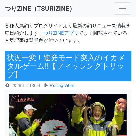
つりZINE（TSURIZINE）
各種人気釣りブログサイトより最新の釣りニュース情報を
毎日紹介します。
つりZINEアプリ
でよく閲覧されている
人気記事は背景色が付いています。
状況一変！連発モード突入のイカメ
タルゲーム‼【フィッシングトリッ
プ】
2026年5月30日
Fishing Vibes