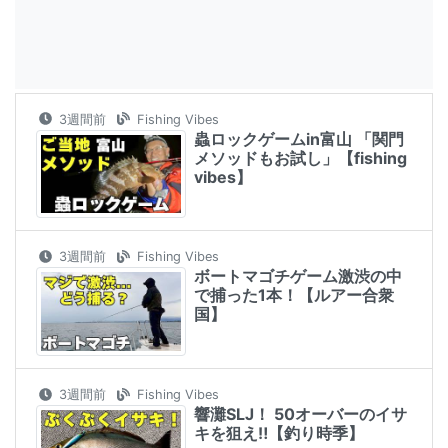
3週間前
Fishing Vibes
蟲ロックゲームin富山 「関門
メソッドもお試し」【fishing
vibes】
3週間前
Fishing Vibes
ボートマゴチゲーム激渋の中
で捕った1本！【ルアー合衆
国】
3週間前
Fishing Vibes
響灘SLJ！ 50オーバーのイサ
キを狙え‼︎【釣り時季】