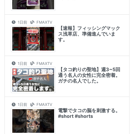
1日前
FMAXTV
【速報】フィッシングマック
ス浅草店、準備進んでいま
す。
1日前
FMAXTV
【タコ釣りの聖地】週3~5回
通う名人の女性に完全密着。
ガチの名人でした。
1日前
FMAXTV
電撃でタコの脳を刺激する。
#short #shorts