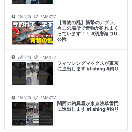
2週間前
FMAXTV
【青物の乱】衝撃のナブラ。
今この場所で青物が釣れまく
っています！！ #須磨海づり
公園
2週間前
FMAXTV
フィッシングマックスが東京
に進出します #fishing #釣り
2週間前
FMAXTV
関西の釣具屋が東京浅草雷門
に進出します #fishing #釣り