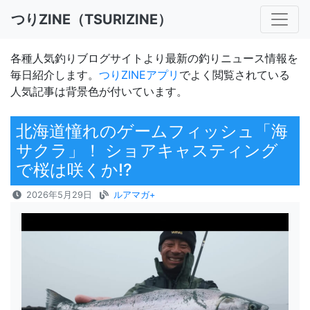
つりZINE（TSURIZINE）
各種人気釣りブログサイトより最新の釣りニュース情報を
毎日紹介します。
つりZINEアプリ
でよく閲覧されている
人気記事は背景色が付いています。
北海道憧れのゲームフィッシュ「海
サクラ」！ ショアキャスティング
で桜は咲くか⁉
2026年5月29日
ルアマガ+