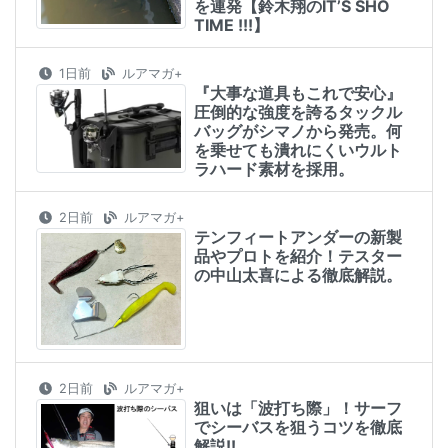
を連発【鈴木翔のIT’S SHO
TIME !!!】
1日前
ルアマガ+
『大事な道具もこれで安心』
圧倒的な強度を誇るタックル
バッグがシマノから発売。何
を乗せても潰れにくいウルト
ラハード素材を採用。
2日前
ルアマガ+
テンフィートアンダーの新製
品やプロトを紹介！テスター
の中山太喜による徹底解説。
2日前
ルアマガ+
狙いは「波打ち際」！サーフ
でシーバスを狙うコツを徹底
解説!!