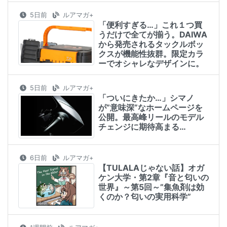
5日前
ルアマガ+
「便利すぎる…」これ１つ買
うだけで全てが揃う。DAIWA
から発売されるタックルボッ
クスが機能性抜群。限定カラ
ーでオシャレなデザインに。
5日前
ルアマガ+
「ついにきたか…」シマノ
が”意味深”なホームページを
公開。最高峰リールのモデル
チェンジに期待高まる…
6日前
ルアマガ+
【TULALAじゃない話】オガ
ケン大学・第2章『音と匂いの
世界』～第5回～”集魚剤は効
くのか？匂いの実用科学”