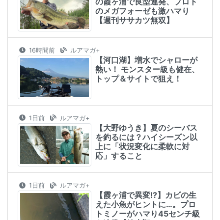
の霞ヶ浦で良型連発、プロト
のメガフォーゼも激ハマり
【週刊ササカツ無双】
16時間前
ルアマガ+
【河口湖】増水でシャローが
熱い！ モンスター級も健在、
トップ＆サイトで狙え！
1日前
ルアマガ+
【大野ゆうき】夏のシーバス
を釣るには？ハイシーズン以
上に「状況変化に柔軟に対
応」すること
1日前
ルアマガ+
【霞ヶ浦で異変!?】カビの生
えた小魚がヒントに…。プロ
トミノーがハマり45センチ級