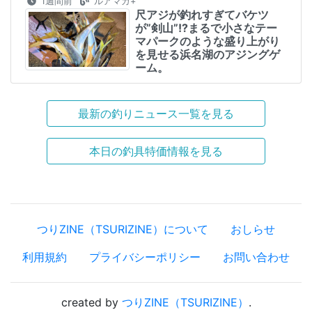
1週間前
ルアマガ+
尺アジが釣れすぎてバケツ
が”剣山”!?まるで小さなテー
マパークのような盛り上がり
を見せる浜名湖のアジングゲ
ーム。
最新の釣りニュース一覧を見る
本日の釣具特価情報を見る
つりZINE（TSURIZINE）について
おしらせ
利用規約
プライバシーポリシー
お問い合わせ
created by
つりZINE（TSURIZINE）
.