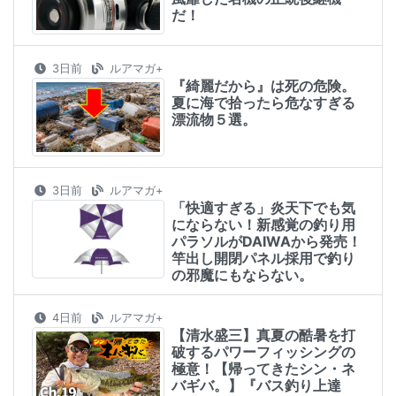
だ！
3日前
ルアマガ+
『綺麗だから』は死の危険。
夏に海で拾ったら危なすぎる
漂流物５選。
3日前
ルアマガ+
「快適すぎる」炎天下でも気
にならない！新感覚の釣り用
パラソルがDAIWAから発売！
竿出し開閉パネル採用で釣り
の邪魔にもならない。
4日前
ルアマガ+
【清水盛三】真夏の酷暑を打
破するパワーフィッシングの
極意！【帰ってきたシン・ネ
バギバ。】『バス釣り上達