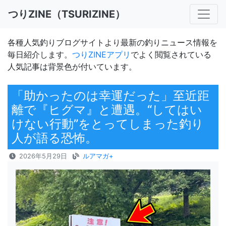
つりZINE（TSURIZINE）
各種人気釣りブログサイトより最新の釣りニュース情報を
毎日紹介します。
つりZINEアプリ
でよく閲覧されている
人気記事は背景色が付いています。
「助かったのは幸運だった」至近距
離で『ヒグマ』と遭遇。“してはい
けない行動”をとってしまった釣り
人が語る恐怖。
2026年5月29日
ルアマガ+