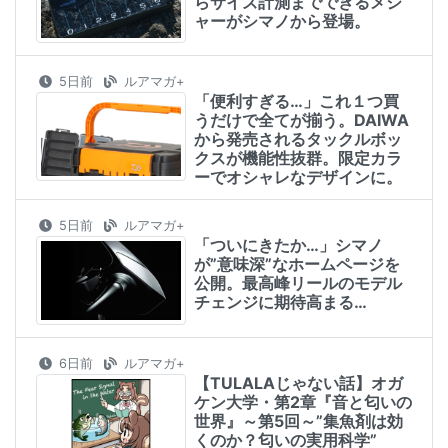
らサイズ計測までできるメジ
ャーがシマノから登場。
5日前
ルアマガ+
「便利すぎる…」これ１つ買
うだけで全てが揃う。DAIWA
から発売されるタックルボッ
クスが機能性抜群。限定カラ
ーでオシャレなデザインに。
5日前
ルアマガ+
「ついにきたか…」シマノ
が”意味深”なホームページを
公開。最高峰リールのモデル
チェンジに期待高まる…
6日前
ルアマガ+
【TULALAじゃない話】オガ
ケン大学・第2章『音と匂いの
世界』～第5回～”集魚剤は効
くのか？匂いの実用科学”