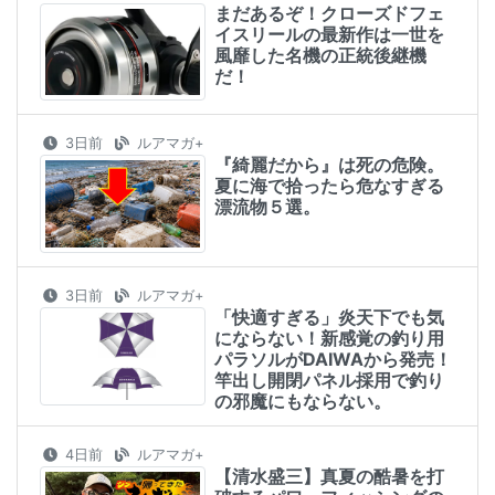
まだあるぞ！クローズドフェ
イスリールの最新作は一世を
風靡した名機の正統後継機
だ！
3日前
ルアマガ+
『綺麗だから』は死の危険。
夏に海で拾ったら危なすぎる
漂流物５選。
3日前
ルアマガ+
「快適すぎる」炎天下でも気
にならない！新感覚の釣り用
パラソルがDAIWAから発売！
竿出し開閉パネル採用で釣り
の邪魔にもならない。
4日前
ルアマガ+
【清水盛三】真夏の酷暑を打