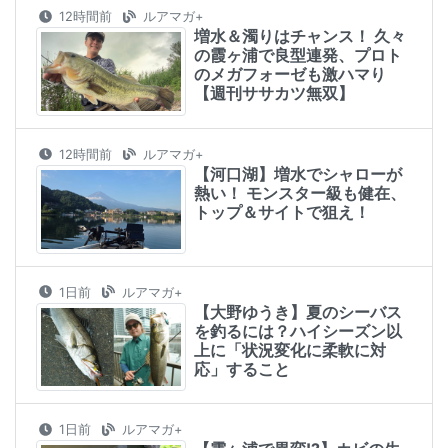
12時間前
ルアマガ+
増水＆濁りはチャンス！ 久々
の霞ヶ浦で良型連発、プロト
のメガフォーゼも激ハマり
【週刊ササカツ無双】
12時間前
ルアマガ+
【河口湖】増水でシャローが
熱い！ モンスター級も健在、
トップ＆サイトで狙え！
1日前
ルアマガ+
【大野ゆうき】夏のシーバス
を釣るには？ハイシーズン以
上に「状況変化に柔軟に対
応」すること
1日前
ルアマガ+