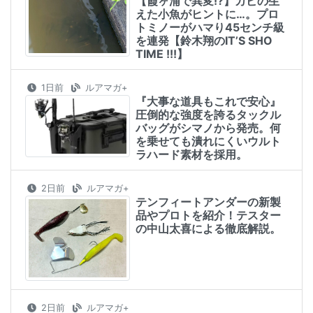
【霞ヶ浦で異変!?】カビの生
えた小魚がヒントに…。プロ
トミノーがハマり45センチ級
を連発【鈴木翔のIT’S SHO
TIME !!!】
1日前
ルアマガ+
『大事な道具もこれで安心』
圧倒的な強度を誇るタックル
バッグがシマノから発売。何
を乗せても潰れにくいウルト
ラハード素材を採用。
2日前
ルアマガ+
テンフィートアンダーの新製
品やプロトを紹介！テスター
の中山太喜による徹底解説。
2日前
ルアマガ+