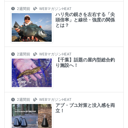
2週間前
WEBマガジンHEAT
ハリ先の鋭さを左右する「尖
頭倍率」と線径・強度の関係
とは？
2週間前
WEBマガジンHEAT
【千葉】話題の屋内型総合釣
り施設へ！
2週間前
WEBマガジンHEAT
アブ・ブユ対策と没入感を両
立！