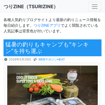
つりZINE（TSURIZINE）
各種人気釣りブログサイトより最新の釣りニュース情報を
毎日紹介します。
つりZINEアプリ
でよく閲覧されている
人気記事は背景色が付いています。
猛暑の釣りもキャンプも“キンキ
ン”を持ち運ぶ
2026年5月29日
WEBマガジンHEAT