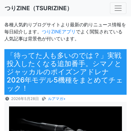
つりZINE（TSURIZINE）
各種人気釣りブログサイトより最新の釣りニュース情報を
毎日紹介します。
つりZINEアプリ
でよく閲覧されている
人気記事は背景色が付いています。
「待ってた人も多いのでは？」実戦
投入したくなる追加番手。シマノと
ジャッカルのポイズンアドレナ
2026年モデル5機種をまとめてチェ
ック！
2026年5月28日
ルアマガ+