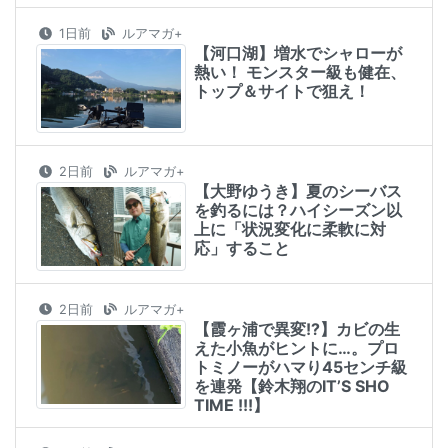
1日前
ルアマガ+
【河口湖】増水でシャローが
熱い！ モンスター級も健在、
トップ＆サイトで狙え！
2日前
ルアマガ+
【大野ゆうき】夏のシーバス
を釣るには？ハイシーズン以
上に「状況変化に柔軟に対
応」すること
2日前
ルアマガ+
【霞ヶ浦で異変!?】カビの生
えた小魚がヒントに…。プロ
トミノーがハマり45センチ級
を連発【鈴木翔のIT’S SHO
TIME !!!】