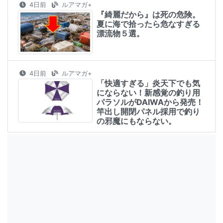
4日前
ルアマガ+
『綺麗だから』は死の危険。
夏に海で拾ったら危なすぎる
漂流物５選。
4日前
ルアマガ+
「快適すぎる」炎天下でも気
にならない！新感覚の釣り用
パラソルがDAIWAから発売！
竿出し開閉パネル採用で釣り
の邪魔にもならない。