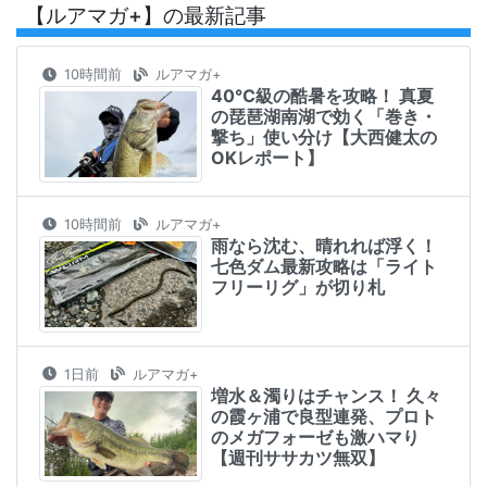
【ルアマガ+】の最新記事
10時間前
ルアマガ+
40℃級の酷暑を攻略！ 真夏
の琵琶湖南湖で効く「巻き・
撃ち」使い分け【大西健太の
OKレポート】
10時間前
ルアマガ+
雨なら沈む、晴れれば浮く！
七色ダム最新攻略は「ライト
フリーリグ」が切り札
1日前
ルアマガ+
増水＆濁りはチャンス！ 久々
の霞ヶ浦で良型連発、プロト
のメガフォーゼも激ハマり
【週刊ササカツ無双】