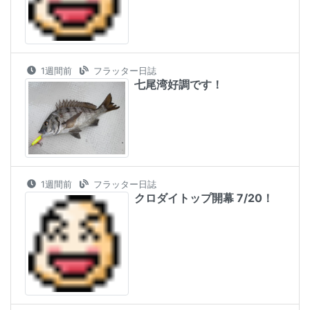
1週間前
フラッター日誌
七尾湾好調です！
1週間前
フラッター日誌
クロダイトップ開幕 7/20！