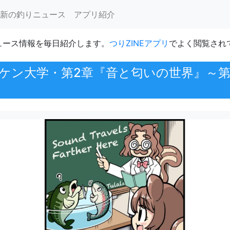
新の釣りニュース
アプリ紹介
ュース情報を毎日紹介します。
つりZINEアプリ
でよく閲覧され
ガケン大学・第2章『音と匂いの世界』～第