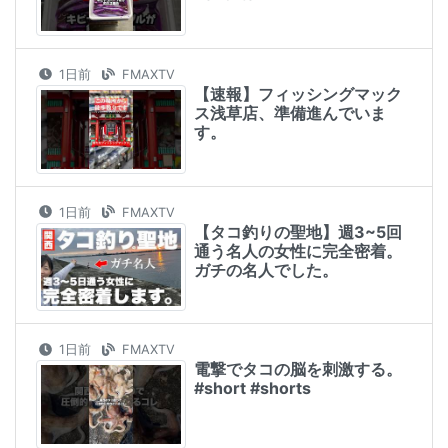
1日前
FMAXTV
【速報】フィッシングマック
ス浅草店、準備進んでいま
す。
1日前
FMAXTV
【タコ釣りの聖地】週3~5回
通う名人の女性に完全密着。
ガチの名人でした。
1日前
FMAXTV
電撃でタコの脳を刺激する。
#short #shorts