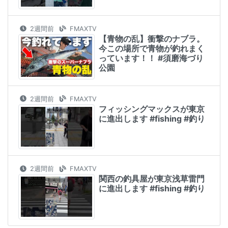
2週間前
FMAXTV
【青物の乱】衝撃のナブラ。
今この場所で青物が釣れまく
っています！！ #須磨海づり
公園
2週間前
FMAXTV
フィッシングマックスが東京
に進出します #fishing #釣り
2週間前
FMAXTV
関西の釣具屋が東京浅草雷門
に進出します #fishing #釣り