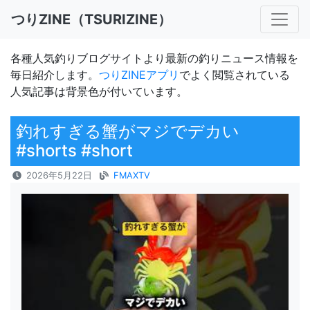
つりZINE（TSURIZINE）
各種人気釣りブログサイトより最新の釣りニュース情報を
毎日紹介します。
つりZINEアプリ
でよく閲覧されている
人気記事は背景色が付いています。
釣れすぎる蟹がマジでデカい
#shorts #short
2026年5月22日
FMAXTV