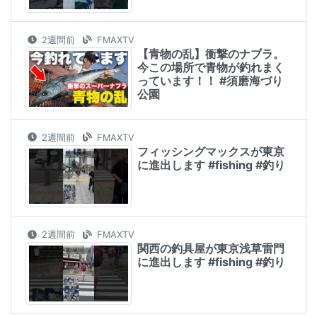
2週間前
FMAXTV
【青物の乱】衝撃のナブラ。
今この場所で青物が釣れまく
っています！！ #須磨海づり
公園
2週間前
FMAXTV
フィッシングマックスが東京
に進出します #fishing #釣り
2週間前
FMAXTV
関西の釣具屋が東京浅草雷門
に進出します #fishing #釣り