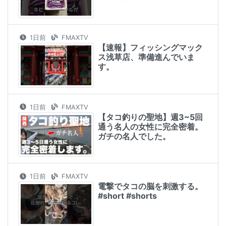
1日前
FMAXTV
【速報】フィッシングマック
ス浅草店、準備進んでいま
す。
1日前
FMAXTV
【タコ釣りの聖地】週3~5回
通う名人の女性に完全密着。
ガチの名人でした。
1日前
FMAXTV
電撃でタコの脳を刺激する。
#short #shorts