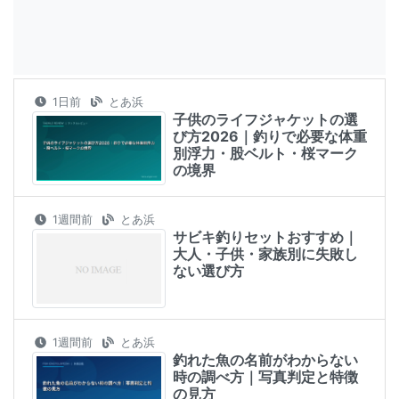
1日前
とあ浜
子供のライフジャケットの選
び方2026｜釣りで必要な体重
別浮力・股ベルト・桜マーク
の境界
1週間前
とあ浜
サビキ釣りセットおすすめ｜
大人・子供・家族別に失敗し
ない選び方
1週間前
とあ浜
釣れた魚の名前がわからない
時の調べ方｜写真判定と特徴
の見方