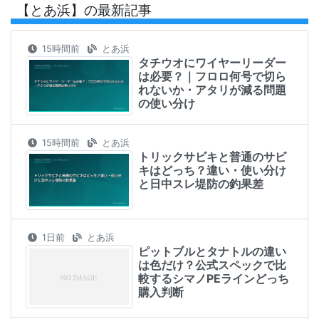
【とあ浜】の最新記事
15時間前
とあ浜
タチウオにワイヤーリーダー
は必要？｜フロロ何号で切ら
れないか・アタリが減る問題
の使い分け
15時間前
とあ浜
トリックサビキと普通のサビ
キはどっち？違い・使い分け
と日中スレ堤防の釣果差
1日前
とあ浜
ピットブルとタナトルの違い
は色だけ？公式スペックで比
較するシマノPEラインどっち
購入判断