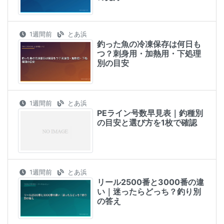
1週間前
とあ浜
釣った魚の冷凍保存は何日も
つ？刺身用・加熱用・下処理
別の目安
1週間前
とあ浜
PEライン号数早見表｜釣種別
の目安と選び方を1枚で確認
1週間前
とあ浜
リール2500番と3000番の違
い｜迷ったらどっち？釣り別
の答え