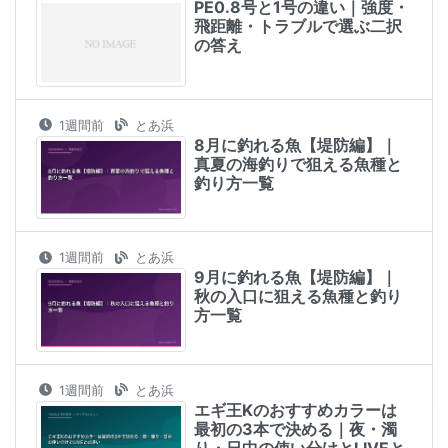
PE0.8号と1号の違い｜強度・
飛距離・トラブルで選ぶ二択
の答え
1週間前
とあ浜
8月に釣れる魚【堤防編】｜
真夏の海釣りで狙える魚種と
釣り方一覧
1週間前
とあ浜
9月に釣れる魚【堤防編】｜
秋の入口に狙える魚種と釣り
方一覧
1週間前
とあ浜
エギ王Kのおすすめカラーは
最初の3本で決める｜夜・濁
り・日中の使い分けとLIVEと