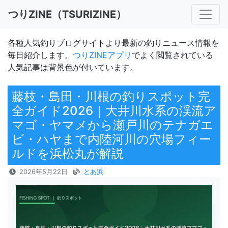
つりZINE（TSURIZINE）
各種人気釣りブログサイトより最新の釣りニュース情報を
毎日紹介します。
つりZINEアプリ
でよく閲覧されている
人気記事は背景色が付いています。
藤枝・島田・川根の釣りスポット完
全ガイド2026｜大井川水系の渓流ア
マゴ・ヤマメから瀬戸川のテナガエ
ビ・ハヤまで内陸河川の穴場フィー
ルドを浜松丸が解説
2026年5月22日
とあ浜