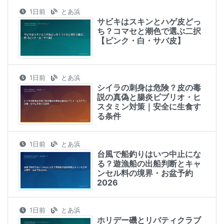
1日前
とあ浜
サビキはスキンとハゲ皮どっ
ち？コマセと潮色で選ぶ二択
【ピンク・白・サバ皮】
1日前
とあ浜
シイラの刺身は危険？皮の毒
説の真偽と腸炎ビブリオ・ヒ
スタミン対策｜安全に生食す
る条件
1日前
とあ浜
台風で船釣りはいつ中止にな
る？遊漁船の出船判断とキャ
ンセル料の境界・お盆予約
2026
1日前
とあ浜
ホリデー磯とリバティクラブ