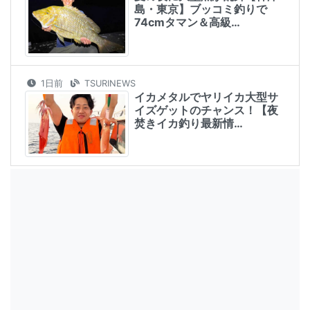
島・東京】ブッコミ釣りで
74cmタマン＆高級…
1日前
TSURINEWS
イカメタルでヤリイカ大型サ
イズゲットのチャンス！【夜
焚きイカ釣り最新情…