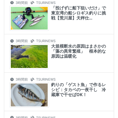
3時間前
TSURINEWS
「投げずに船下狙いだけ」で
東京湾の船シロギス釣りに挑
戦【荒川屋】天秤仕…
3時間前
TSURINEWS
大規模断水の原因はまさかの
「藻の異常繁殖」 根本的な
原因は温暖化
3時間前
TSURINEWS
釣りの「ゲスト魚」で作るレ
シピ：タカベの一夜干し 冷
蔵庫で干せばOK！
3時間前
TSURINEWS