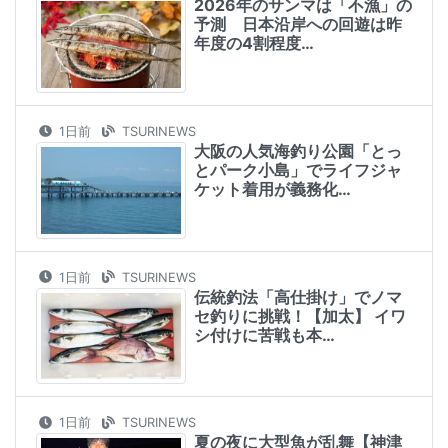
2026年のサンマは「不漁」の
予測 日本沿岸への回遊は昨
年度の4割程度…
1日前
TSURINEWS
大阪の人気海釣り公園「とっ
とパーク小島」でライフジャ
ケット着用が義務化…
1日前
TSURINEWS
伝統釣法「高仕掛け」でノマ
セ釣りに挑戦！【加太】 イワ
シ付けに苦戦も本…
1日前
TSURINEWS
夏の夜に大型魚が乱舞【神津