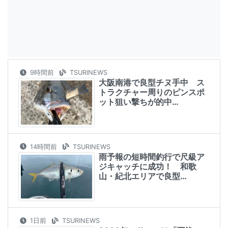
9時間前
TSURINEWS
大阪南港で良型チヌ手中 ス
トラクチャー周りのピンスポ
ット狙い撃ちが的中…
14時間前
TSURINEWS
雨予報の短時間釣行で尺級ア
ジキャッチに成功！ 和歌
山・紀北エリアで良型…
1日前
TSURINEWS