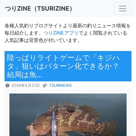
つりZINE（TSURIZINE）
各種人気釣りブログサイトより最新の釣りニュース情報を
毎日紹介します。
つりZINEアプリ
でよく閲覧されている
人気記事は背景色が付いています。
陸っぱりライトゲームで「キジハ
タ」狙いはパターン化できるか？
結局は魚…
2026年5月21日
TSURINEWS