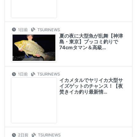
る河川の汚れに危機…
2日前
TSURINEWS
作家「開高健」とルアーフィ
ッシングの出会い 愛用ルア
ー2選も紹介
最新の釣りニュース一覧を見る
本日の釣具特価情報を見る
つりZINE（TSURIZINE）について
おしらせ