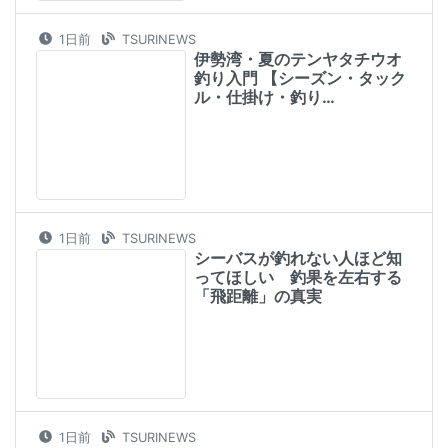
伊勢湾・夏のテンヤタチウオ
釣り入門 【シーズン・タック
ル・仕掛け・釣り…
1日前
TSURINEWS
シーバスが釣れない人ほど知
ってほしい 釣果を左右する
「飛距離」の真実
1日前
TSURINEWS
大阪南港で良型チヌ手中 ス
トラクチャー周りのピンスポ
ット狙い撃ちが的中…
1日前
TSURINEWS
雨予報の短時間釣行で尺級ア