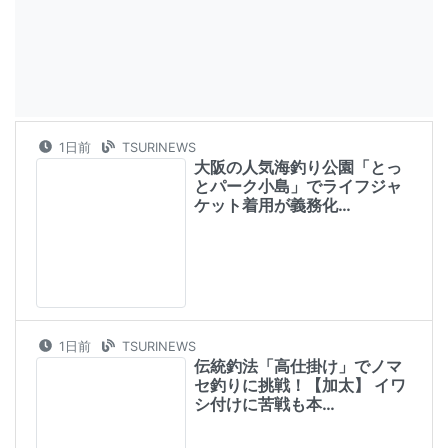
セ釣りに挑戦！【加太】 イワ
シ付けに苦戦も本…
1日前
TSURINEWS
夏の夜に大型魚が乱舞【神津
島・東京】ブッコミ釣りで
74cmタマン＆高級…
1日前
TSURINEWS
イカメタルでヤリイカ大型サ
イズゲットのチャンス！【夜
焚きイカ釣り最新情…
2日前
TSURINEWS
都市河川での釣りを愛するア
ングラーが考察 年々酷くな