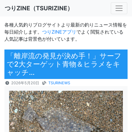
つりZINE（TSURIZINE）
各種人気釣りブログサイトより最新の釣りニュース情報を
毎日紹介します。
つりZINEアプリ
でよく閲覧されている
人気記事は背景色が付いています。
「離岸流の発見が決め手！」サーフ
で2大ターゲット青物＆ヒラメをキ
ャッチ…
2026年5月20日
TSURINEWS