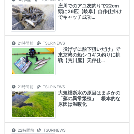
庄川でのアユ友釣りで22cm
頭に26匹【岐阜】自作仕掛け
でキャッチ成功…
21時間前
TSURINEWS
「投げずに船下狙いだけ」で
東京湾の船シロギス釣りに挑
戦【荒川屋】天秤仕…
21時間前
TSURINEWS
大規模断水の原因はまさかの
「藻の異常繁殖」 根本的な
原因は温暖化
22時間前
TSURINEWS