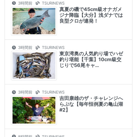
3時間前
TSURINEWS
真夏の磯で45cm級オナガメ
ジナ降臨【大分】浅ダナでは
良型クロが連発！
3時間前
TSURINEWS
東京湾奥の人気釣り場でハゼ
釣り堪能【千葉】10cm級交
じりで56尾キャ…
3時間前
TSURINEWS
吉田康雄のザ・チャレンジへ
らぶな【毎年恒例夏の亀山湖
#2】
8時間前
TSURINEWS