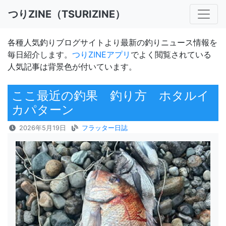
つりZINE（TSURIZINE）
各種人気釣りブログサイトより最新の釣りニュース情報を
毎日紹介します。
つりZINEアプリ
でよく閲覧されている
人気記事は背景色が付いています。
ここ最近の釣果 釣り方 ホタルイ
カパターン
2026年5月19日
フラッター日誌