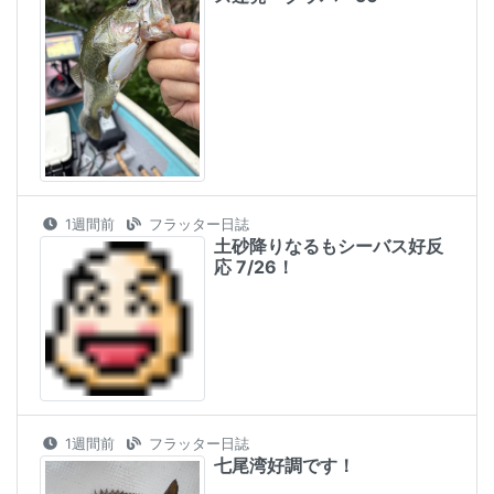
1週間前
フラッター日誌
土砂降りなるもシーバス好反
応 7/26！
1週間前
フラッター日誌
七尾湾好調です！