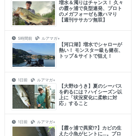
増水＆濁りはチャンス！ 久々
の霞ヶ浦で良型連発、プロト
のメガフォーゼも激ハマり
【週刊ササカツ無双】
5時間前
ルアマガ+
【河口湖】増水でシャローが
熱い！ モンスター級も健在、
トップ＆サイトで狙え！
1日前
ルアマガ+
【大野ゆうき】夏のシーバス
を釣るには？ハイシーズン以
上に「状況変化に柔軟に対
応」すること
1日前
ルアマガ+
【霞ヶ浦で異変!?】カビの生
えた小魚がヒントに…。プロ