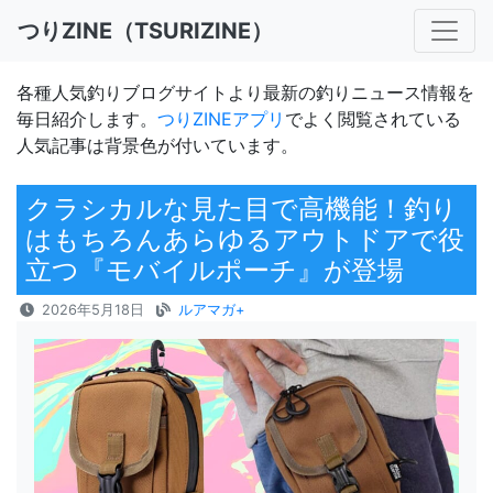
つりZINE（TSURIZINE）
各種人気釣りブログサイトより最新の釣りニュース情報を
毎日紹介します。
つりZINEアプリ
でよく閲覧されている
人気記事は背景色が付いています。
クラシカルな見た目で高機能！釣り
はもちろんあらゆるアウトドアで役
立つ『モバイルポーチ』が登場
2026年5月18日
ルアマガ+