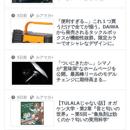
5日前
ルアマガ+
「便利すぎる…」これ１つ買
うだけで全てが揃う。DAIWA
から発売されるタックルボッ
クスが機能性抜群。限定カラ
ーでオシャレなデザインに。
5日前
ルアマガ+
「ついにきたか…」シマノ
が”意味深”なホームページを
公開。最高峰リールのモデル
チェンジに期待高まる…
6日前
ルアマガ+
【TULALAじゃない話】オガ
ケン大学・第2章『音と匂いの
世界』～第5回～”集魚剤は効
くのか？匂いの実用科学”