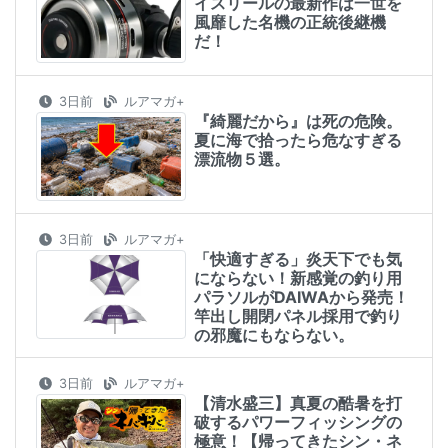
イスリールの最新作は一世を
風靡した名機の正統後継機
だ！
3日前
ルアマガ+
『綺麗だから』は死の危険。
夏に海で拾ったら危なすぎる
漂流物５選。
3日前
ルアマガ+
「快適すぎる」炎天下でも気
にならない！新感覚の釣り用
パラソルがDAIWAから発売！
竿出し開閉パネル採用で釣り
の邪魔にもならない。
3日前
ルアマガ+
【清水盛三】真夏の酷暑を打
破するパワーフィッシングの
極意！【帰ってきたシン・ネ