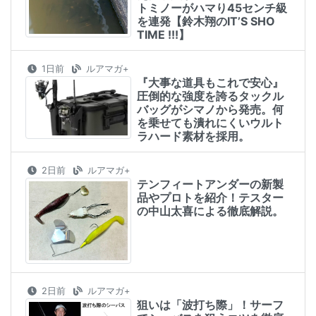
トミノーがハマり45センチ級
を連発【鈴木翔のIT’S SHO
TIME !!!】
1日前
ルアマガ+
『大事な道具もこれで安心』
圧倒的な強度を誇るタックル
バッグがシマノから発売。何
を乗せても潰れにくいウルト
ラハード素材を採用。
2日前
ルアマガ+
テンフィートアンダーの新製
品やプロトを紹介！テスター
の中山太喜による徹底解説。
2日前
ルアマガ+
狙いは「波打ち際」！サーフ