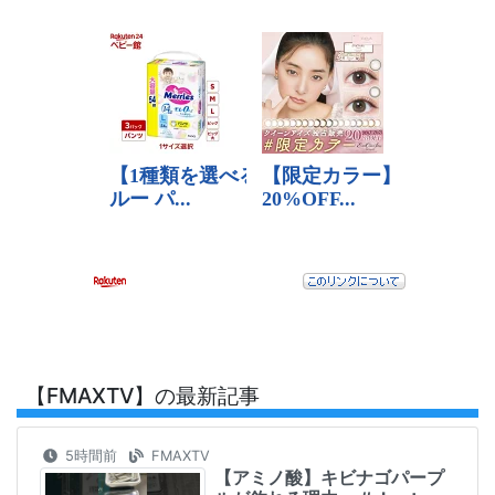
【FMAXTV】の最新記事
5時間前
FMAXTV
【アミノ酸】キビナゴパープ