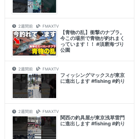
2週間前
FMAXTV
【青物の乱】衝撃のナブラ。
今この場所で青物が釣れまく
っています！！ #須磨海づり
公園
2週間前
FMAXTV
フィッシングマックスが東京
に進出します #fishing #釣り
2週間前
FMAXTV
関西の釣具屋が東京浅草雷門
に進出します #fishing #釣り