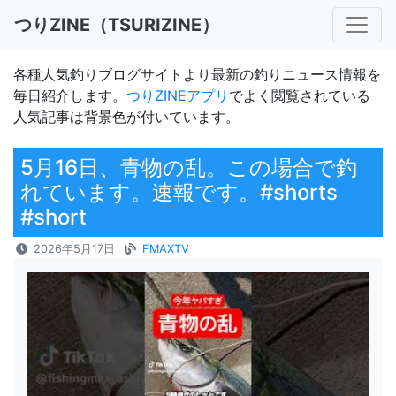
つりZINE（TSURIZINE）
各種人気釣りブログサイトより最新の釣りニュース情報を
毎日紹介します。
つりZINEアプリ
でよく閲覧されている
人気記事は背景色が付いています。
5月16日、青物の乱。この場合で釣
れています。速報です。#shorts
#short
2026年5月17日
FMAXTV