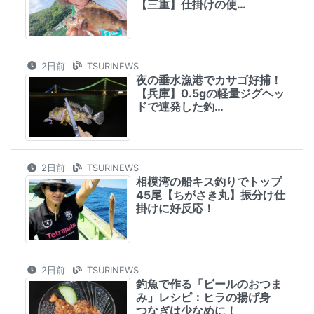
【三重】仕掛けの使…
2日前
TSURINEWS
夜の垂水漁港でカサゴ好捕！
【兵庫】0.5gの軽量ジグヘッ
ドで連発した釣…
2日前
TSURINEWS
相模湾の船キス釣りでトップ
45尾【ちがさき丸】振分け仕
掛けに好反応！
2日前
TSURINEWS
釣魚で作る「ビールのおつま
み」レシピ：ヒラの揚げ身
つなぎは少なめに！