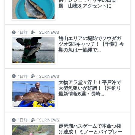
供」レシピ：イサキの田楽
風 山椒をアクセントに
1日前
TSURINEWS
館山エリアの堤防でソウダガ
ツオ5匹キャッチ！【千葉】今
期の魚は一筋縄で…
1日前
TSURINEWS
大物アラ堂々浮上！平戸沖で
大型魚狙いが好調！【沖釣り
最新情報6選・長崎…
1日前
TSURINEWS
琵琶湖ハスゲームで本命つ抜
け達成！ ミノーとバイブレー