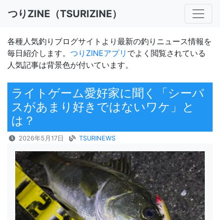
つりZINE（TSURIZINE）
各種人気釣りブログサイトより最新の釣りニュース情報を
毎日紹介します。
つりZINEアプリ
でよく閲覧されている
人気記事は背景色が付いています。
ライトゲーム愛好家に聞く「シーバ
スがあまり好きではないワケ」と
は？
2026年5月17日
TSURINEWS