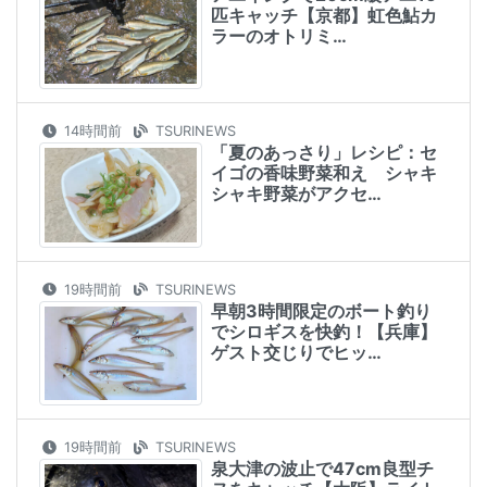
匹キャッチ【京都】虹色鮎カ
ラーのオトリミ…
14時間前
TSURINEWS
「夏のあっさり」レシピ：セ
イゴの香味野菜和え シャキ
シャキ野菜がアクセ…
19時間前
TSURINEWS
早朝3時間限定のボート釣り
でシロギスを快釣！【兵庫】
ゲスト交じりでヒッ…
19時間前
TSURINEWS
泉大津の波止で47cm良型チ