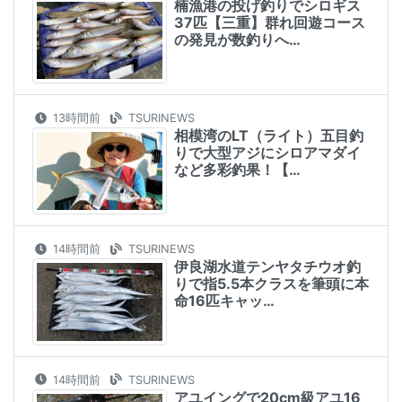
楠漁港の投げ釣りでシロギス
37匹【三重】群れ回遊コース
の発見が数釣りへ…
13時間前
TSURINEWS
相模湾のLT（ライト）五目釣
りで大型アジにシロアマダイ
など多彩釣果！【…
14時間前
TSURINEWS
伊良湖水道テンヤタチウオ釣
りで指5.5本クラスを筆頭に本
命16匹キャッ…
14時間前
TSURINEWS
アユイングで20cm級アユ16