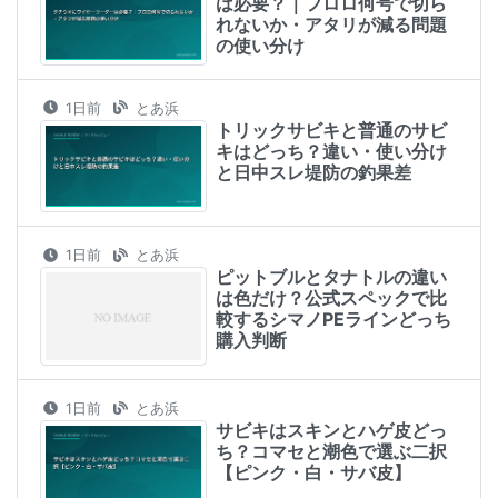
は必要？｜フロロ何号で切ら
れないか・アタリが減る問題
の使い分け
1日前
とあ浜
トリックサビキと普通のサビ
キはどっち？違い・使い分け
と日中スレ堤防の釣果差
1日前
とあ浜
ピットブルとタナトルの違い
は色だけ？公式スペックで比
較するシマノPEラインどっち
購入判断
1日前
とあ浜
サビキはスキンとハゲ皮どっ
ち？コマセと潮色で選ぶ二択
【ピンク・白・サバ皮】