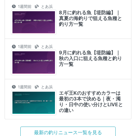
1週間前
とあ浜
8月に釣れる魚【堤防編】｜
真夏の海釣りで狙える魚種と
釣り方一覧
1週間前
とあ浜
9月に釣れる魚【堤防編】｜
秋の入口に狙える魚種と釣り
方一覧
1週間前
とあ浜
エギ王Kのおすすめカラーは
最初の3本で決める｜夜・濁
り・日中の使い分けとLIVEと
の違い
最新の釣りニュース一覧を見る