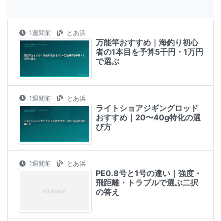
1週間前
とあ浜
万能竿おすすめ｜海釣り初心
者の1本目を予算5千円・1万円
で選ぶ
1週間前
とあ浜
ライトショアジギングロッド
おすすめ｜20〜40g特化の選
び方
1週間前
とあ浜
PE0.8号と1号の違い｜強度・
飛距離・トラブルで選ぶ二択
の答え