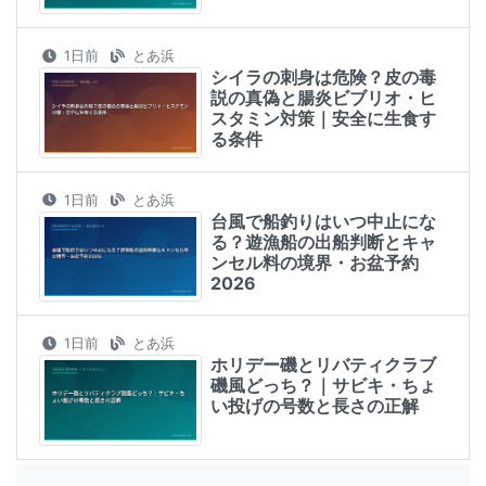
1日前
とあ浜
シイラの刺身は危険？皮の毒
説の真偽と腸炎ビブリオ・ヒ
スタミン対策｜安全に生食す
る条件
1日前
とあ浜
台風で船釣りはいつ中止にな
る？遊漁船の出船判断とキャ
ンセル料の境界・お盆予約
2026
1日前
とあ浜
ホリデー磯とリバティクラブ
磯風どっち？｜サビキ・ちょ
い投げの号数と長さの正解