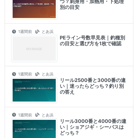
つ？刺身用・加熱用・下処理
別の目安
1週間前
とあ浜
PEライン号数早見表｜釣種別
の目安と選び方を1枚で確認
1週間前
とあ浜
リール2500番と3000番の違
い｜迷ったらどっち？釣り別
の答え
1週間前
とあ浜
リール3000番と4000番の違
い｜ショアジギ・シーバスは
どっち？