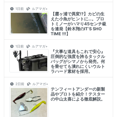
1日前
ルアマガ+
【霞ヶ浦で異変!?】カビの生
えた小魚がヒントに…。プロ
トミノーがハマり45センチ級
を連発【鈴木翔のIT’S SHO
TIME !!!】
1日前
ルアマガ+
『大事な道具もこれで安心』
圧倒的な強度を誇るタックル
バッグがシマノから発売。何
を乗せても潰れにくいウルト
ラハード素材を採用。
2日前
ルアマガ+
テンフィートアンダーの新製
品やプロトを紹介！テスター
の中山太喜による徹底解説。