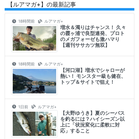
【ルアマガ+】の最新記事
18時間前
ルアマガ+
増水＆濁りはチャンス！ 久々
の霞ヶ浦で良型連発、プロト
のメガフォーゼも激ハマり
【週刊ササカツ無双】
18時間前
ルアマガ+
【河口湖】増水でシャローが
熱い！ モンスター級も健在、
トップ＆サイトで狙え！
1日前
ルアマガ+
【大野ゆうき】夏のシーバス
を釣るには？ハイシーズン以
上に「状況変化に柔軟に対
応」すること