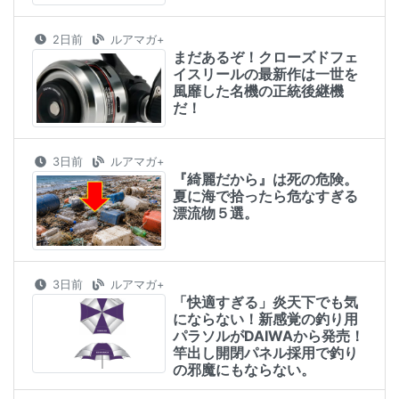
2日前
ルアマガ+
まだあるぞ！クローズドフェ
イスリールの最新作は一世を
風靡した名機の正統後継機
だ！
3日前
ルアマガ+
『綺麗だから』は死の危険。
夏に海で拾ったら危なすぎる
漂流物５選。
3日前
ルアマガ+
「快適すぎる」炎天下でも気
にならない！新感覚の釣り用
パラソルがDAIWAから発売！
竿出し開閉パネル採用で釣り
の邪魔にもならない。