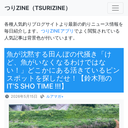
つりZINE（TSURIZINE）
各種人気釣りブログサイトより最新の釣りニュース情報を
毎日紹介します。
つりZINEアプリ
でよく閲覧されている
人気記事は背景色が付いています。
魚が沈黙する田んぼの代掻き「け
ど、魚がいなくなるわけではな
い！」どこかにある活きているピン
スポットを探しだせ！【鈴木翔の
IT’S SHO TIME !!!】
2026年5月15日
ルアマガ+