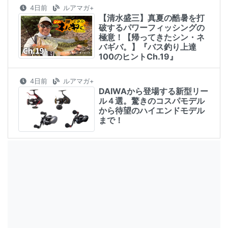
4日前
ルアマガ+
【清水盛三】真夏の酷暑を打
破するパワーフィッシングの
極意！【帰ってきたシン・ネ
バギバ。】『バス釣り上達
100のヒントCh.19』
4日前
ルアマガ+
DAIWAから登場する新型リー
ル４選。驚きのコスパモデル
から待望のハイエンドモデル
まで！