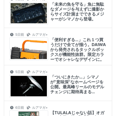
「未来の魚を守る」魚に無駄
なダメージを与えずに撮影か
らサイズ計測までできるメジ
ャーがシマノから登場。
5日前
ルアマガ+
「便利すぎる…」これ１つ買
うだけで全てが揃う。DAIWA
から発売されるタックルボッ
クスが機能性抜群。限定カラ
ーでオシャレなデザインに。
5日前
ルアマガ+
「ついにきたか…」シマノ
が”意味深”なホームページを
公開。最高峰リールのモデル
チェンジに期待高まる…
6日前
ルアマガ+
【TULALAじゃない話】オガ