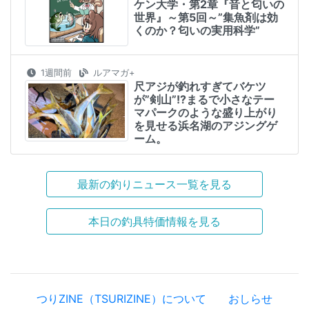
ケン大学・第2章『音と匂いの
世界』～第5回～”集魚剤は効
くのか？匂いの実用科学”
1週間前
ルアマガ+
尺アジが釣れすぎてバケツ
が”剣山”!?まるで小さなテー
マパークのような盛り上がり
を見せる浜名湖のアジングゲ
ーム。
最新の釣りニュース一覧を見る
本日の釣具特価情報を見る
つりZINE（TSURIZINE）について
おしらせ