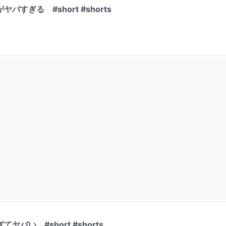
すぎる #short #shorts
バい。#short #shorts