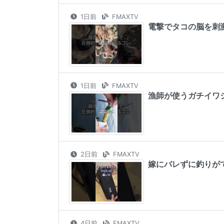
1日前
FMAXTV
電撃でタコの脳を刺激する
1日前
FMAXTV
漁師が使うガチイワシ油が
2日前
FMAXTV
嫁にバレずに釣りができる
4日前
FMAXTV