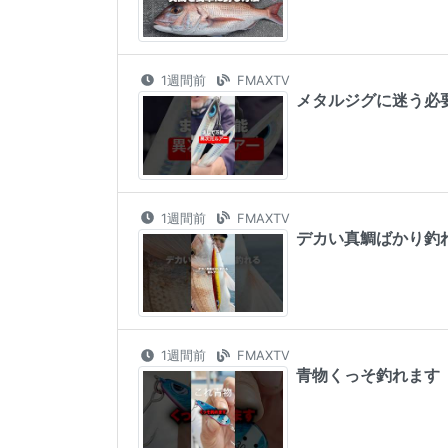
1週間前
FMAXTV
メタルジグに迷う必要がな
1週間前
FMAXTV
デカい真鯛ばかり釣れる謎
1週間前
FMAXTV
青物くっそ釣れます #sh