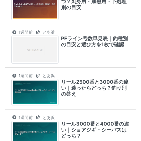
つ？刺身用・加熱用・下処理
別の目安
1週間前
とあ浜
PEライン号数早見表｜釣種別
の目安と選び方を1枚で確認
1週間前
とあ浜
リール2500番と3000番の違
い｜迷ったらどっち？釣り別
の答え
1週間前
とあ浜
リール3000番と4000番の違
い｜ショアジギ・シーバスは
どっち？