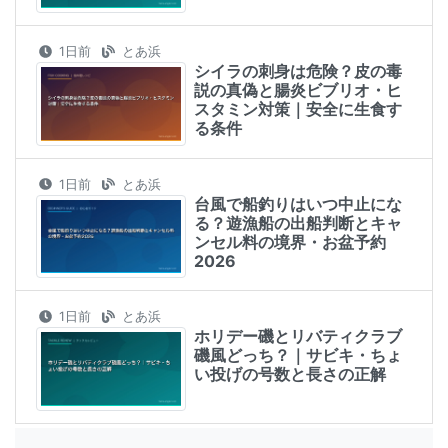
1日前
とあ浜
シイラの刺身は危険？皮の毒
説の真偽と腸炎ビブリオ・ヒ
スタミン対策｜安全に生食す
る条件
1日前
とあ浜
台風で船釣りはいつ中止にな
る？遊漁船の出船判断とキャ
ンセル料の境界・お盆予約
2026
1日前
とあ浜
ホリデー磯とリバティクラブ
磯風どっち？｜サビキ・ちょ
い投げの号数と長さの正解