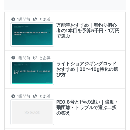
1週間前
とあ浜
万能竿おすすめ｜海釣り初心
者の1本目を予算5千円・1万円
で選ぶ
1週間前
とあ浜
ライトショアジギングロッド
おすすめ｜20〜40g特化の選
び方
1週間前
とあ浜
PE0.8号と1号の違い｜強度・
飛距離・トラブルで選ぶ二択
の答え