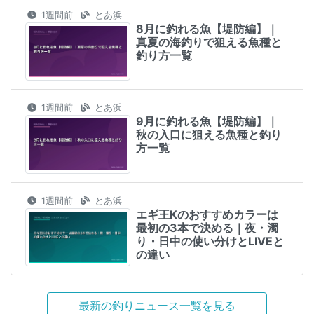
1週間前
とあ浜
8月に釣れる魚【堤防編】｜
真夏の海釣りで狙える魚種と
釣り方一覧
1週間前
とあ浜
9月に釣れる魚【堤防編】｜
秋の入口に狙える魚種と釣り
方一覧
1週間前
とあ浜
エギ王Kのおすすめカラーは
最初の3本で決める｜夜・濁
り・日中の使い分けとLIVEと
の違い
最新の釣りニュース一覧を見る