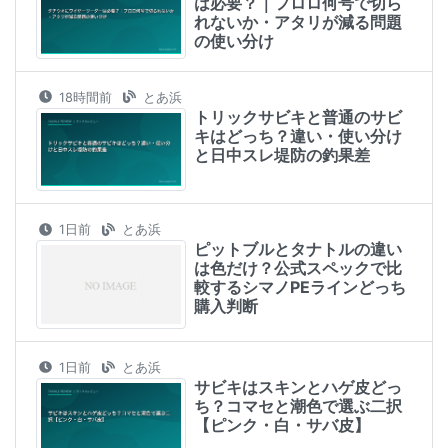
は必要？｜フロロ何号で切ら
れないか・アタリが減る問題
の使い分け
18時間前
とあ浜
トリックサビキと普通のサビ
キはどっち？違い・使い分け
と日中スレ堤防の釣果差
1日前
とあ浜
ピットブルとタナトルの違い
は色だけ？公式スペックで比
較するシマノPEラインどっち
購入判断
1日前
とあ浜
サビキはスキンとハゲ皮どっ
ち？コマセと潮色で選ぶ二択
【ピンク・白・サバ皮】