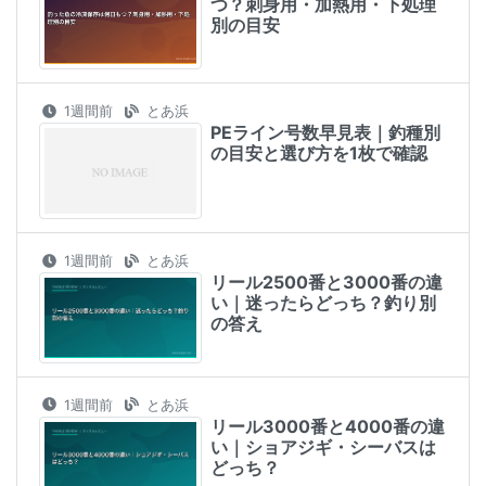
つ？刺身用・加熱用・下処理
別の目安
1週間前
とあ浜
PEライン号数早見表｜釣種別
の目安と選び方を1枚で確認
1週間前
とあ浜
リール2500番と3000番の違
い｜迷ったらどっち？釣り別
の答え
1週間前
とあ浜
リール3000番と4000番の違
い｜ショアジギ・シーバスは
どっち？