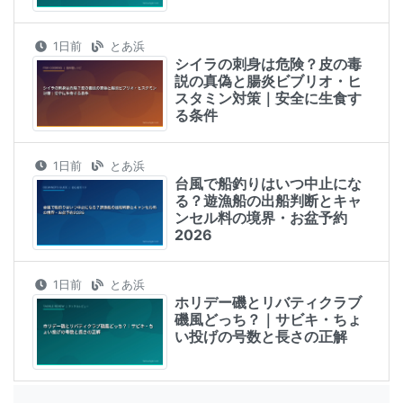
1日前
とあ浜
シイラの刺身は危険？皮の毒
説の真偽と腸炎ビブリオ・ヒ
スタミン対策｜安全に生食す
る条件
1日前
とあ浜
台風で船釣りはいつ中止にな
る？遊漁船の出船判断とキャ
ンセル料の境界・お盆予約
2026
1日前
とあ浜
ホリデー磯とリバティクラブ
磯風どっち？｜サビキ・ちょ
い投げの号数と長さの正解