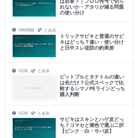
は必要？｜フロロ何号で切ら
れないか・アタリが減る問題
の使い分け
18時間前
とあ浜
トリックサビキと普通のサビ
キはどっち？違い・使い分け
と日中スレ堤防の釣果差
1日前
とあ浜
ピットブルとタナトルの違い
は色だけ？公式スペックで比
較するシマノPEラインどっち
購入判断
1日前
とあ浜
サビキはスキンとハゲ皮どっ
ち？コマセと潮色で選ぶ二択
【ピンク・白・サバ皮】