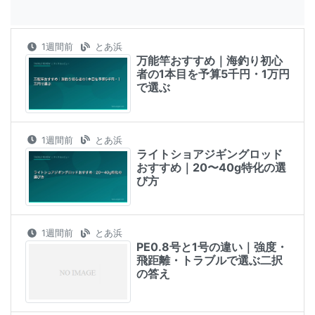
1週間前
とあ浜
万能竿おすすめ｜海釣り初心
者の1本目を予算5千円・1万円
で選ぶ
1週間前
とあ浜
ライトショアジギングロッド
おすすめ｜20〜40g特化の選
び方
1週間前
とあ浜
PE0.8号と1号の違い｜強度・
飛距離・トラブルで選ぶ二択
の答え