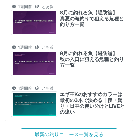
1週間前
とあ浜
8月に釣れる魚【堤防編】｜
真夏の海釣りで狙える魚種と
釣り方一覧
1週間前
とあ浜
9月に釣れる魚【堤防編】｜
秋の入口に狙える魚種と釣り
方一覧
1週間前
とあ浜
エギ王Kのおすすめカラーは
最初の3本で決める｜夜・濁
り・日中の使い分けとLIVEと
の違い
最新の釣りニュース一覧を見る