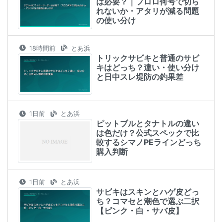
は必要？｜フロロ何号で切ら
れないか・アタリが減る問題
の使い分け
18時間前
とあ浜
トリックサビキと普通のサビ
キはどっち？違い・使い分け
と日中スレ堤防の釣果差
1日前
とあ浜
ピットブルとタナトルの違い
は色だけ？公式スペックで比
較するシマノPEラインどっち
購入判断
1日前
とあ浜
サビキはスキンとハゲ皮どっ
ち？コマセと潮色で選ぶ二択
【ピンク・白・サバ皮】