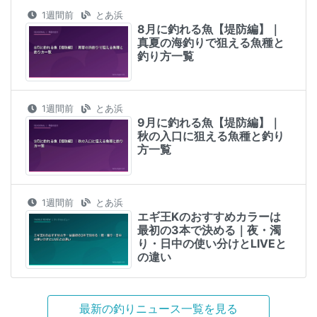
1週間前
とあ浜
8月に釣れる魚【堤防編】｜
真夏の海釣りで狙える魚種と
釣り方一覧
1週間前
とあ浜
9月に釣れる魚【堤防編】｜
秋の入口に狙える魚種と釣り
方一覧
1週間前
とあ浜
エギ王Kのおすすめカラーは
最初の3本で決める｜夜・濁
り・日中の使い分けとLIVEと
の違い
最新の釣りニュース一覧を見る