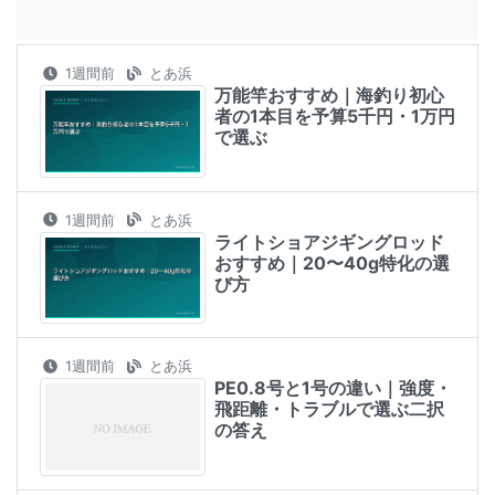
1週間前
とあ浜
万能竿おすすめ｜海釣り初心
者の1本目を予算5千円・1万円
で選ぶ
1週間前
とあ浜
ライトショアジギングロッド
おすすめ｜20〜40g特化の選
び方
1週間前
とあ浜
PE0.8号と1号の違い｜強度・
飛距離・トラブルで選ぶ二択
の答え