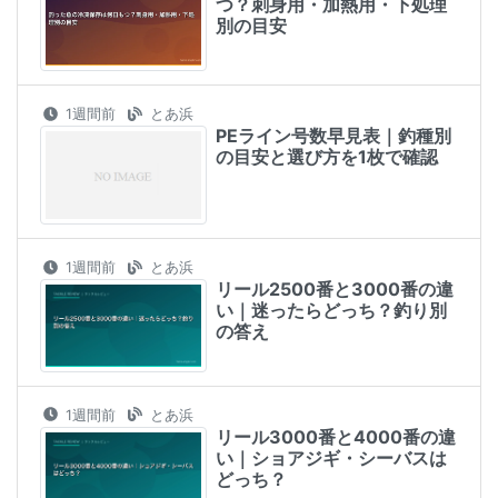
つ？刺身用・加熱用・下処理
別の目安
1週間前
とあ浜
PEライン号数早見表｜釣種別
の目安と選び方を1枚で確認
1週間前
とあ浜
リール2500番と3000番の違
い｜迷ったらどっち？釣り別
の答え
1週間前
とあ浜
リール3000番と4000番の違
い｜ショアジギ・シーバスは
どっち？