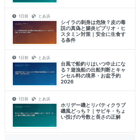
1日前
とあ浜
シイラの刺身は危険？皮の毒
説の真偽と腸炎ビブリオ・ヒ
スタミン対策｜安全に生食す
る条件
1日前
とあ浜
台風で船釣りはいつ中止にな
る？遊漁船の出船判断とキャ
ンセル料の境界・お盆予約
2026
1日前
とあ浜
ホリデー磯とリバティクラブ
磯風どっち？｜サビキ・ちょ
い投げの号数と長さの正解