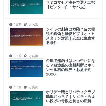
ち？コマセと潮色で選ぶ二択
【ピンク・白・サバ皮】
1日前
とあ浜
シイラの刺身は危険？皮の毒
説の真偽と腸炎ビブリオ・ヒ
スタミン対策｜安全に生食す
る条件
1日前
とあ浜
台風で船釣りはいつ中止にな
る？遊漁船の出船判断とキャ
ンセル料の境界・お盆予約
2026
1日前
とあ浜
ホリデー磯とリバティクラブ
磯風どっち？｜サビキ・ちょ
い投げの号数と長さの正解