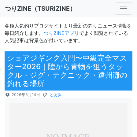
つりZINE（TSURIZINE）
各種人気釣りブログサイトより最新の釣りニュース情報を
毎日紹介します。
つりZINEアプリ
でよく閲覧されている
人気記事は背景色が付いています。
ショアジギング入門〜中級完全マス
ター2026｜陸から青物を狙うタッ
クル・ジグ・テクニック・遠州灘の
釣れる場所
2026年5月14日
とあ浜