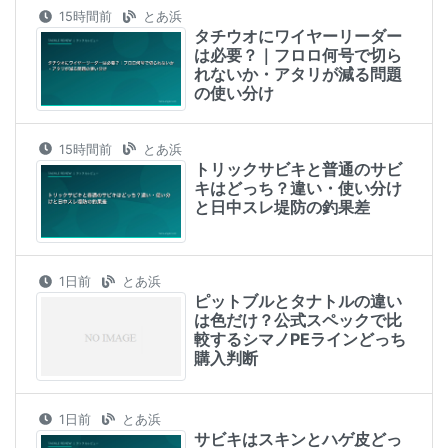
15時間前
とあ浜
タチウオにワイヤーリーダー
は必要？｜フロロ何号で切ら
れないか・アタリが減る問題
の使い分け
15時間前
とあ浜
トリックサビキと普通のサビ
キはどっち？違い・使い分け
と日中スレ堤防の釣果差
1日前
とあ浜
ピットブルとタナトルの違い
は色だけ？公式スペックで比
較するシマノPEラインどっち
購入判断
1日前
とあ浜
サビキはスキンとハゲ皮どっ