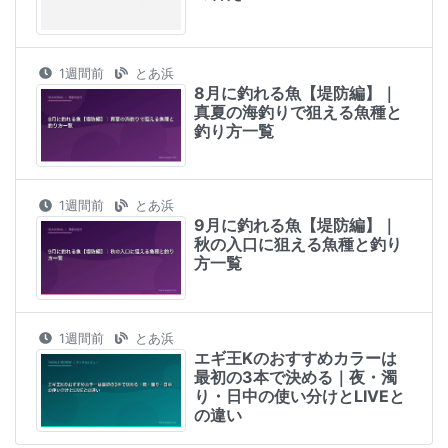
1週間前
とあ浜
8月に釣れる魚【堤防編】｜
真夏の海釣りで狙える魚種と
釣り方一覧
1週間前
とあ浜
9月に釣れる魚【堤防編】｜
秋の入口に狙える魚種と釣り
方一覧
1週間前
とあ浜
エギ王Kのおすすめカラーは
最初の3本で決める｜夜・濁
り・日中の使い分けとLIVEと
の違い