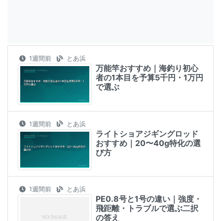
1週間前
とあ浜
万能竿おすすめ｜海釣り初心
者の1本目を予算5千円・1万円
で選ぶ
1週間前
とあ浜
ライトショアジギングロッド
おすすめ｜20〜40g特化の選
び方
1週間前
とあ浜
PE0.8号と1号の違い｜強度・
飛距離・トラブルで選ぶ二択
の答え