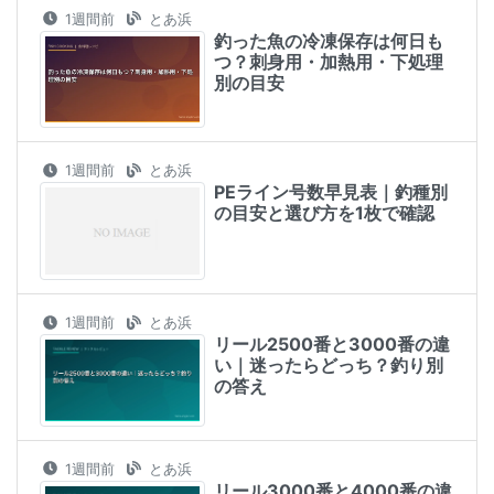
1週間前
とあ浜
釣った魚の冷凍保存は何日も
つ？刺身用・加熱用・下処理
別の目安
1週間前
とあ浜
PEライン号数早見表｜釣種別
の目安と選び方を1枚で確認
1週間前
とあ浜
リール2500番と3000番の違
い｜迷ったらどっち？釣り別
の答え
1週間前
とあ浜
リール3000番と4000番の違