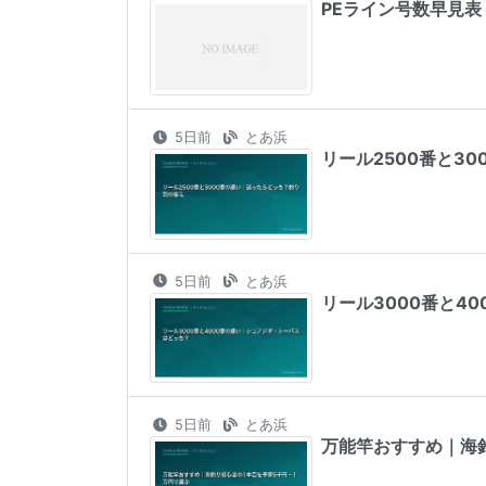
PEライン号数早見
5日前
とあ浜
リール2500番と3
5日前
とあ浜
リール3000番と4
5日前
とあ浜
万能竿おすすめ｜海