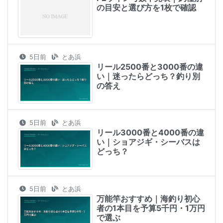
の目安と選び方を1枚で確認
5日前
とあ浜
リール2500番と3000番の違
い｜迷ったらどっち？釣り別
の答え
5日前
とあ浜
リール3000番と4000番の違
い｜ショアジギ・シーバスは
どっち？
5日前
とあ浜
万能竿おすすめ｜海釣り初心
者の1本目を予算5千円・1万円
で選ぶ