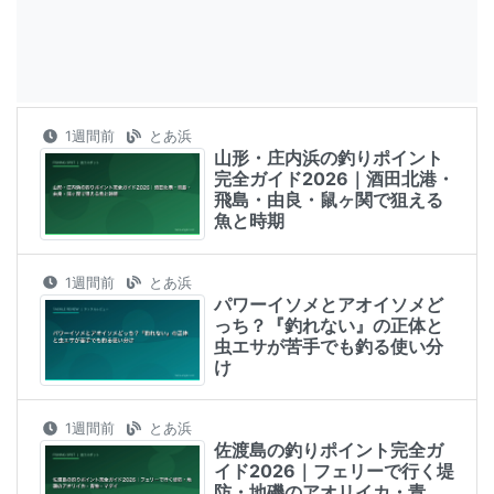
1週間前
とあ浜
山形・庄内浜の釣りポイント
完全ガイド2026｜酒田北港・
飛島・由良・鼠ヶ関で狙える
魚と時期
1週間前
とあ浜
パワーイソメとアオイソメど
っち？『釣れない』の正体と
虫エサが苦手でも釣る使い分
け
1週間前
とあ浜
佐渡島の釣りポイント完全ガ
イド2026｜フェリーで行く堤
防・地磯のアオリイカ・青