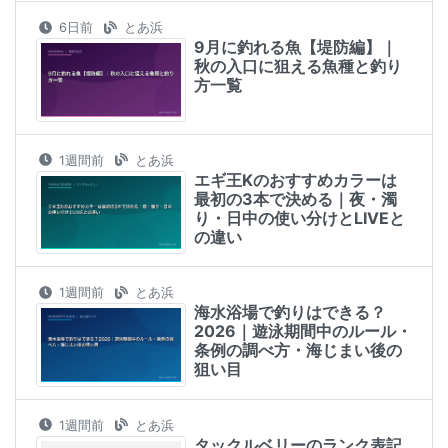
6日前
とあ浜
9月に釣れる魚【堤防編】｜
秋の入口に狙える魚種と釣り
方一覧
1週間前
とあ浜
エギ王Kのおすすめカラーは
最初の3本で決める｜夜・濁
り・日中の使い分けとLIVEと
の違い
1週間前
とあ浜
海水浴場で釣りはできる？
2026｜遊泳期間中のルール・
条例の調べ方・海じまい後の
狙い目
1週間前
とあ浜
タックルベリーのランク表記