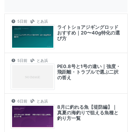
5日前
とあ浜
ライトショアジギングロッド
おすすめ｜20〜40g特化の選
び方
5日前
とあ浜
PE0.8号と1号の違い｜強度・
飛距離・トラブルで選ぶ二択
の答え
6日前
とあ浜
8月に釣れる魚【堤防編】｜
真夏の海釣りで狙える魚種と
釣り方一覧