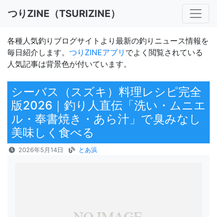
つりZINE（TSURIZINE）
各種人気釣りブログサイトより最新の釣りニュース情報を
毎日紹介します。
つりZINEアプリ
でよく閲覧されている
人気記事は背景色が付いています。
シーバス（スズキ）料理レシピ完全
版2026｜釣り人直伝「洗い・ムニエ
ル・奉書焼き・あら汁」で臭みなし
美味しく食べる
2026年5月14日
とあ浜