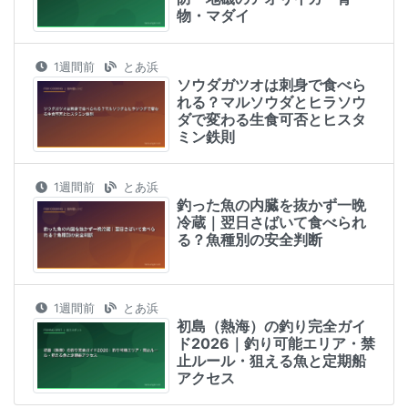
物・マダイ
1週間前
とあ浜
ソウダガツオは刺身で食べら
れる？マルソウダとヒラソウ
ダで変わる生食可否とヒスタ
ミン鉄則
1週間前
とあ浜
釣った魚の内臓を抜かず一晩
冷蔵｜翌日さばいて食べられ
る？魚種別の安全判断
1週間前
とあ浜
初島（熱海）の釣り完全ガイ
ド2026｜釣り可能エリア・禁
止ルール・狙える魚と定期船
アクセス