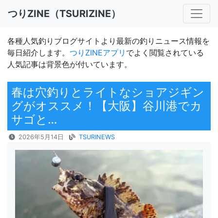
つりZINE（TSURIZINE）
各種人気釣りブログサイトより最新の釣りニュース情報を
毎日紹介します。
つりZINEアプリ
でよく閲覧されている
人気記事は背景色が付いています。
春は穴釣りとライトなショアジギン
グがオススメ！【大阪】谷川港でカ
サゴと…
2026年5月14日
TSURINEWS