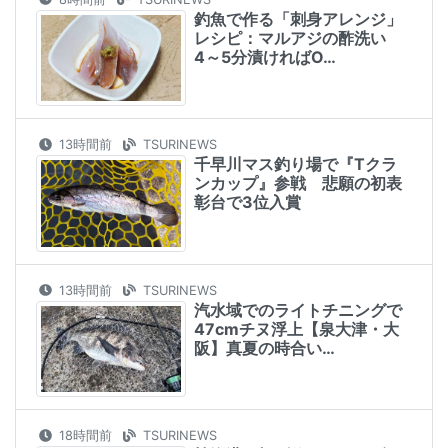
釣魚で作る「刺身アレンジ」
レシピ：マルアジの酢洗い
4～5分漬ければO…
13時間前
TSURINEWS
千早川マス釣り場で『Tクラ
ンカップ』参戦 悲願の初表
彰台で3位入賞
13時間前
TSURINEWS
汽水域でのライトチニングで
47cmチヌ浮上【泉大津・大
阪】真夏の時合い…
18時間前
TSURINEWS