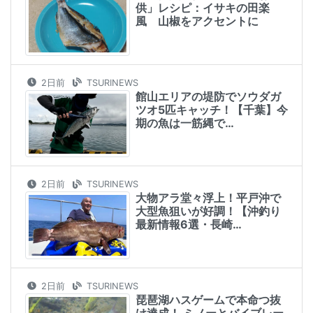
供」レシピ：イサキの田楽
風 山椒をアクセントに
2日前
TSURINEWS
館山エリアの堤防でソウダガ
ツオ5匹キャッチ！【千葉】今
期の魚は一筋縄で…
2日前
TSURINEWS
大物アラ堂々浮上！平戸沖で
大型魚狙いが好調！【沖釣り
最新情報6選・長崎…
2日前
TSURINEWS
琵琶湖ハスゲームで本命つ抜
け達成！ ミノーとバイブレー