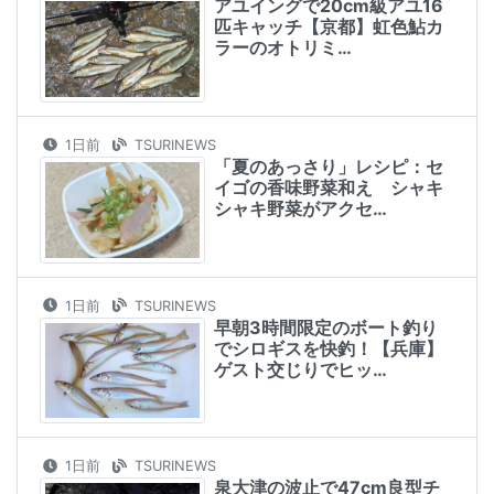
アユイングで20cm級アユ16
匹キャッチ【京都】虹色鮎カ
ラーのオトリミ…
1日前
TSURINEWS
「夏のあっさり」レシピ：セ
イゴの香味野菜和え シャキ
シャキ野菜がアクセ…
1日前
TSURINEWS
早朝3時間限定のボート釣り
でシロギスを快釣！【兵庫】
ゲスト交じりでヒッ…
1日前
TSURINEWS
泉大津の波止で47cm良型チ