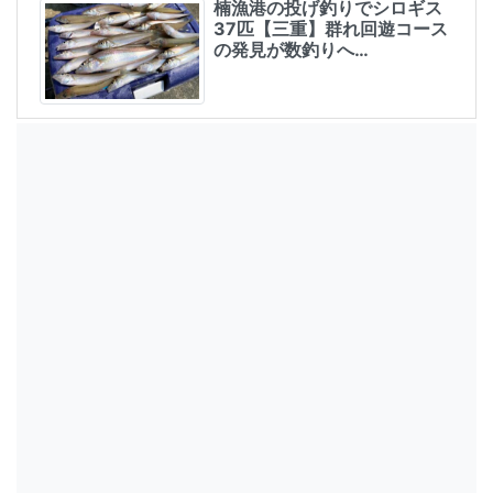
楠漁港の投げ釣りでシロギス
37匹【三重】群れ回遊コース
の発見が数釣りへ…