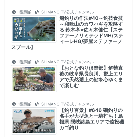
1週間前
SHIMANO TV公式チャンネル
船釣りの作法#40～釣技食技
～和歌山のカワハギを攻略す
る 鈴木孝×佐々木健仁【ステ
ファーノリミテッドMH/ステ
ィーレHG/夢屋ステファーノ
スプール】
1週間前
SHIMANO TV公式チャンネル
【おとな釣り倶楽部】解禁直
後の岐阜県長良川、郡上エリ
アで天然遡上の鮎を心ゆくま
で楽しむ
1週間前
SHIMANO TV公式チャンネル
【釣り百景】#646 磯釣りの
名手が大型魚と一騎打ち！島
根県 隠岐諸島エリアで遠投磯
カゴ釣り