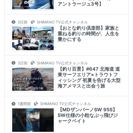
アントラージュ3号】
3日前
SHIMANO TV公式チャンネル
【おとな釣り倶楽部】家族と
重ねる釣りの時間が、人生を
豊かにする
3日前
SHIMANO TV公式チャンネル
【釣り百景】#647 北海道 道
東サーフエリア×トラウトフ
ィッシング 初夏を告げる大型
海アメマスと出会う旅
1週間前
SHIMANO TV公式チャンネル
【MDザンバーノSW 95S】
SW仕様の小粒なぶっ飛びジ
ャークベイト