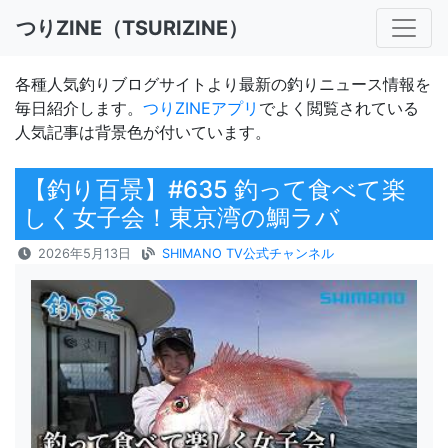
つりZINE（TSURIZINE）
各種人気釣りブログサイトより最新の釣りニュース情報を
毎日紹介します。
つりZINEアプリ
でよく閲覧されている
人気記事は背景色が付いています。
【釣り百景】#635 釣って食べて楽
しく女子会！東京湾の鯛ラバ
2026年5月13日
SHIMANO TV公式チャンネル