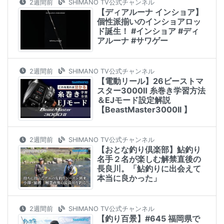
2週間前
SHIMANO TV公式チャンネル
【ディアルーナ インショア】
個性派揃いのインショアロッ
ド誕生！ #インショア #ディ
アルーナ #サワゲー
2週間前
SHIMANO TV公式チャンネル
【電動リール】26ビーストマ
スター3000Ⅱ 糸巻き学習方法
＆EJモード設定解説
【BeastMaster3000II 】
2週間前
SHIMANO TV公式チャンネル
【おとな釣り倶楽部】鮎釣り
名手２名が楽しむ解禁直後の
長良川。「鮎釣りに出会えて
本当に良かった」
2週間前
SHIMANO TV公式チャンネル
【釣り百景】#645 福岡県で