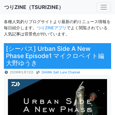
つりZINE（TSURIZINE）
各種人気釣りブログサイトより最新の釣りニュース情報を
毎日紹介します。
つりZINEアプリ
でよく閲覧されている
人気記事は背景色が付いています。
[シーバス] Urban Side A New
Phase Episode1 マイクロベイト編
大野ゆうき
2026年5月12日
DAIWA Salt Lure Channel