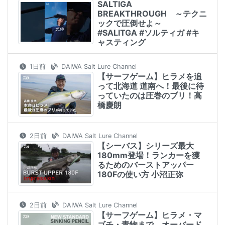
SALTIGA
BREAKTHROUGH ～テクニ
ックで圧倒せよ～
#SALITGA #ソルティガ #キ
ャスティング
1日前
DAIWA Salt Lure Channel
【サーフゲーム】ヒラメを追
って北海道 道南へ！最後に待
っていたのは圧巻のブリ！高
橋慶朗
2日前
DAIWA Salt Lure Channel
【シーバス】シリーズ最大
180mm登場！ランカーを獲
るためのバーストアッパー
180Fの使い方 小沼正弥
2日前
DAIWA Salt Lure Channel
【サーフゲーム】ヒラメ・マ
ゴチ・青物まで。オーバード