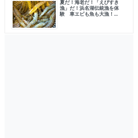
夏だ！海老だ！「えびすき
漁」だ！浜名湖伝統漁を体
験 車エビも魚も大漁！…