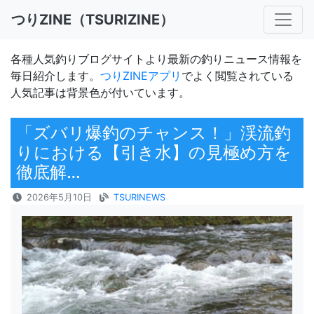
つりZINE（TSURIZINE）
各種人気釣りブログサイトより最新の釣りニュース情報を
毎日紹介します。
つりZINEアプリ
でよく閲覧されている
人気記事は背景色が付いています。
「ズバリ爆釣のチャンス！」渓流釣
りにおける【引き水】の見極め方を
徹底解…
2026年5月10日
TSURINEWS