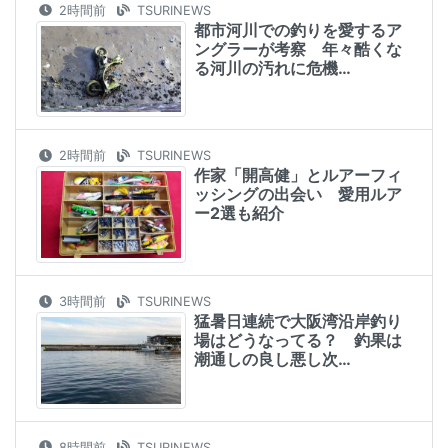
2時間前
TSURINEWS
都市河川での釣りを愛するア
ングラーが考察 年々酷くな
る河川の汚れに危機…
2時間前
TSURINEWS
作家「開高健」とルアーフィ
ッシングの出会い 愛用ルア
ー2選も紹介
3時間前
TSURINEWS
猛暑日連続で大阪湾沿岸釣り
場はどうなってる？ 釣果は
潮通しの良し悪し次…
8時間前
TSURINEWS