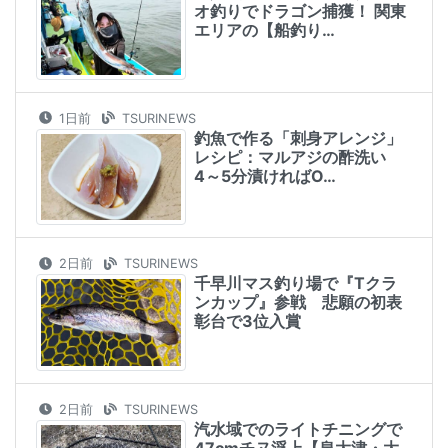
オ釣りでドラゴン捕獲！ 関東
エリアの【船釣り…
1日前
TSURINEWS
釣魚で作る「刺身アレンジ」
レシピ：マルアジの酢洗い
4～5分漬ければO…
2日前
TSURINEWS
千早川マス釣り場で『Tクラ
ンカップ』参戦 悲願の初表
彰台で3位入賞
2日前
TSURINEWS
汽水域でのライトチニングで
47cmチヌ浮上【泉大津・大