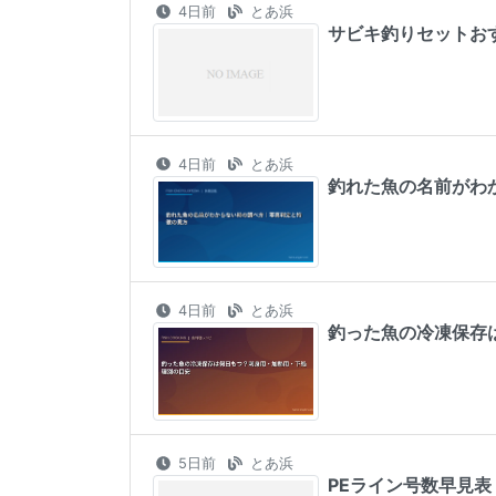
4日前
とあ浜
サビキ釣りセットお
4日前
とあ浜
釣れた魚の名前がわ
4日前
とあ浜
釣った魚の冷凍保存
5日前
とあ浜
PEライン号数早見