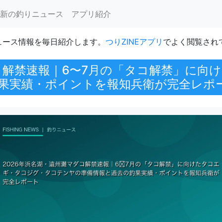
新の釣りニュース
アプリ紹介
ュース情報を毎日紹介します。
つりZINEアプリ
でよく閲覧され
ダコ解禁速報｜6〜7月の「タコ解禁」に向
果実績・ポイントを報知兵衛が完全レポ