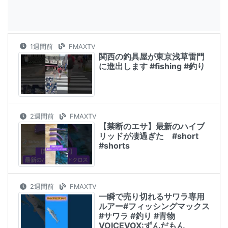
1週間前
FMAXTV
関西の釣具屋が東京浅草雷門
に進出します #fishing #釣り
2週間前
FMAXTV
【禁断のエサ】最新のハイブ
リッドが凄過ぎた #short
#shorts
2週間前
FMAXTV
一瞬で売り切れるサワラ専用
ルアー#フィッシングマックス
#サワラ #釣り #青物
VOICEVOX:ずんだもん