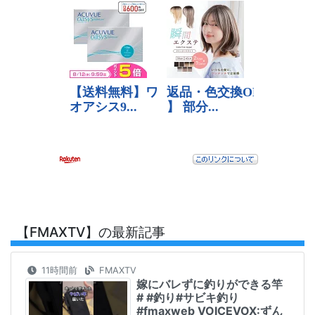
【FMAXTV】の最新記事
11時間前
FMAXTV
嫁にバレずに釣りができる竿
# #釣り#サビキ釣り
#fmaxweb VOICEVOX:ずん