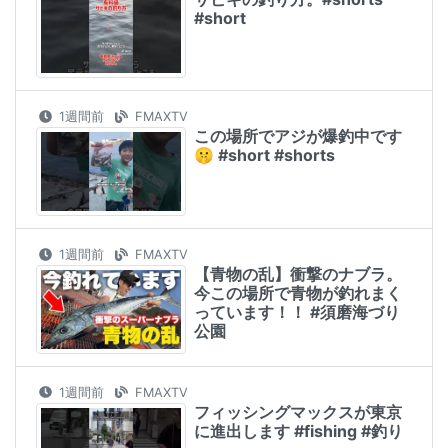
#short
1週間前
FMAXTV
この場所でアジが爆釣中です
🤫 #short #shorts
1週間前
FMAXTV
【青物の乱】衝撃のナブラ。
今この場所で青物が釣れまく
っています！！ #須磨海づり
公園
1週間前
FMAXTV
フィッシングマックスが東京
に進出します #fishing #釣り