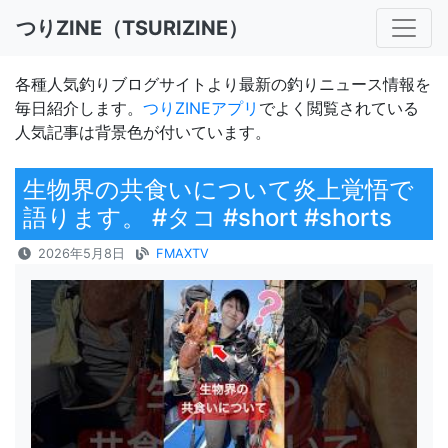
つりZINE（TSURIZINE）
各種人気釣りブログサイトより最新の釣りニュース情報を
毎日紹介します。
つりZINEアプリ
でよく閲覧されている
人気記事は背景色が付いています。
生物界の共食いについて炎上覚悟で
語ります。 #タコ #short #shorts
2026年5月8日
FMAXTV