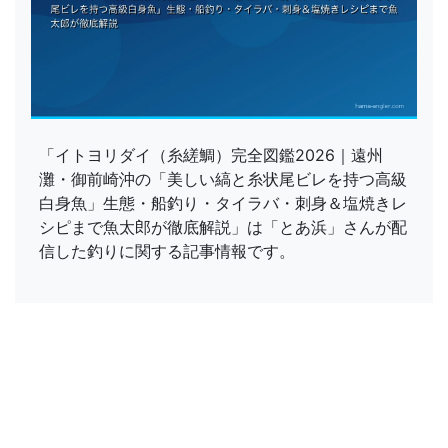
「イトヨリダイ（糸縒鯛）完全図鑑2026｜遠州
灘・御前崎沖の「美しい縞と糸状尾ビレを持つ高級
白身魚」生態・船釣り・タイラバ・刺身＆塩焼きレ
シピまで魚太郎が徹底解説」は「とあ浜」さんが配
信した釣りに関する記事情報です。