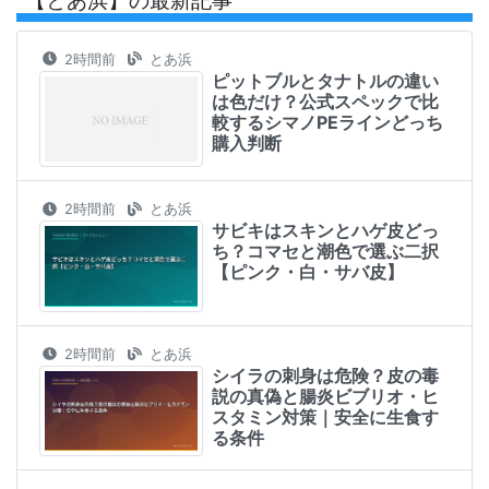
2時間前
とあ浜
ピットブルとタナトルの違い
は色だけ？公式スペックで比
較するシマノPEラインどっち
購入判断
2時間前
とあ浜
サビキはスキンとハゲ皮どっ
ち？コマセと潮色で選ぶ二択
【ピンク・白・サバ皮】
2時間前
とあ浜
シイラの刺身は危険？皮の毒
説の真偽と腸炎ビブリオ・ヒ
スタミン対策｜安全に生食す
る条件