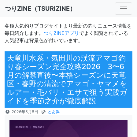
つりZINE（TSURIZINE）
各種人気釣りブログサイトより最新の釣りニュース情報を
毎日紹介します。
つりZINEアプリ
でよく閲覧されている
人気記事は背景色が付いています。
天竜川水系・気田川の渓流アマゴ釣
り春シーズン完全攻略2026｜3〜6
月の解禁直後〜本格シーズンに天竜
区・春野の清流でアマゴ・ヤマメを
ルアー・毛バリ・エサで狙う実践ガ
イドを季節之介が徹底解説
2026年5月8日
とあ浜