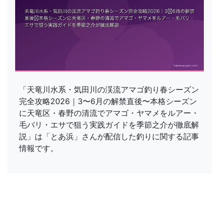
「天竜川水系・気田川の渓流アマゴ釣り春シーズン
完全攻略2026｜3〜6月の解禁直後〜本格シーズン
に天竜区・春野の清流でアマゴ・ヤマメをルアー・
毛バリ・エサで狙う実践ガイドを季節之介が徹底解
説」は「とあ浜」さんが配信した釣りに関する記事
情報です。