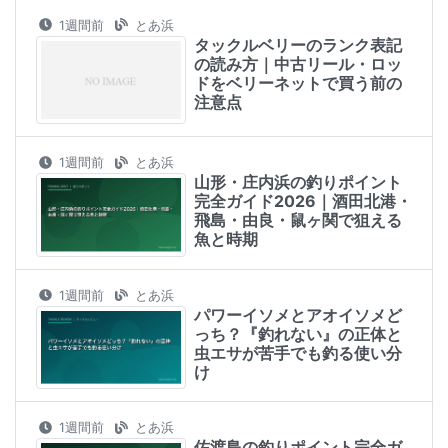
1週間前
とあ浜
タックルベリーのランク表記
の読み方｜中古リール・ロッ
ドをベリーネットで買う前の
注意点
1週間前
とあ浜
山形・庄内浜の釣りポイント
完全ガイド2026｜酒田北港・
飛島・由良・鼠ヶ関で狙える
魚と時期
1週間前
とあ浜
パワーイソメとアオイソメど
っち？『釣れない』の正体と
虫エサが苦手でも釣る使い分
け
1週間前
とあ浜
佐渡島の釣りポイント完全ガ