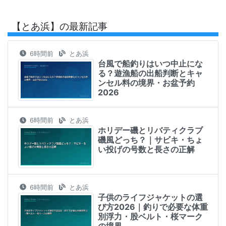
【とあ浜】の最新記事
6時間前
とあ浜
台風で船釣りはいつ中止にな
る？遊漁船の出船判断とキャ
ンセル料の境界・お盆予約
2026
6時間前
とあ浜
ホリデー磯とリバティクラブ
磯風どっち？｜サビキ・ちょ
い投げの号数と長さの正解
6時間前
とあ浜
子供のライフジャケットの選
び方2026｜釣りで必要な体重
別浮力・股ベルト・桜マーク
の境界