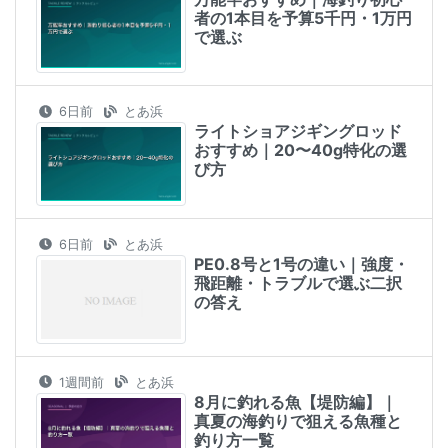
者の1本目を予算5千円・1万円
で選ぶ
6日前
とあ浜
ライトショアジギングロッド
おすすめ｜20〜40g特化の選
び方
6日前
とあ浜
PE0.8号と1号の違い｜強度・
飛距離・トラブルで選ぶ二択
の答え
1週間前
とあ浜
8月に釣れる魚【堤防編】｜
真夏の海釣りで狙える魚種と
釣り方一覧