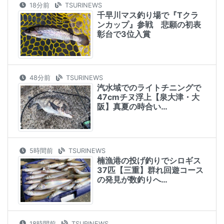
18分前
TSURINEWS
千早川マス釣り場で『Tクラ
ンカップ』参戦 悲願の初表
彰台で3位入賞
48分前
TSURINEWS
汽水域でのライトチニングで
47cmチヌ浮上【泉大津・大
阪】真夏の時合い…
5時間前
TSURINEWS
楠漁港の投げ釣りでシロギス
37匹【三重】群れ回遊コース
の発見が数釣りへ…
18時間前
TSURINEWS