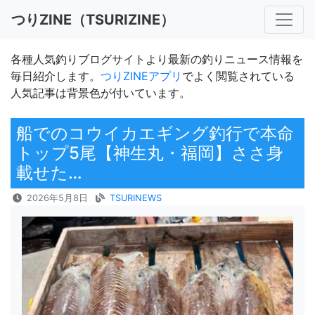
つりZINE（TSURIZINE）
各種人気釣りブログサイトより最新の釣りニュース情報を
毎日紹介します。
つりZINEアプリ
でよく閲覧されている
人気記事は背景色が付いています。
船でのコウイカエギング釣行で本命
トップ5尾【神生丸・福岡】ささ身
載せた…
2026年5月8日
TSURINEWS