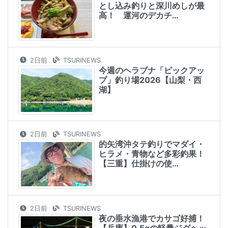
とし込み釣りと深川めしが最
高！ 運河のデカチ…
2日前
TSURINEWS
今週のヘラブナ「ピックアッ
プ」釣り場2026【山梨・西
湖】
2日前
TSURINEWS
的矢湾沖タテ釣りでマダイ・
ヒラメ・青物など多彩釣果！
【三重】仕掛けの使…
2日前
TSURINEWS
夜の垂水漁港でカサゴ好捕！
【兵庫】0.5gの軽量ジグヘッ