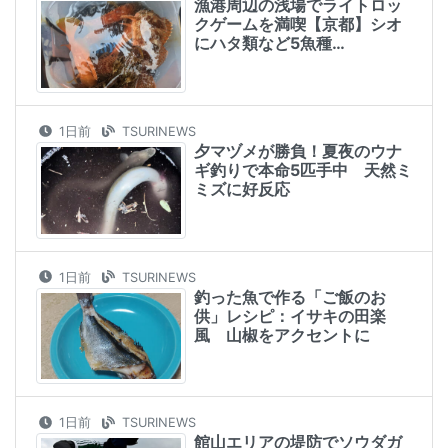
漁港周辺の浅場でライトロッ
クゲームを満喫【京都】シオ
にハタ類など5魚種…
1日前
TSURINEWS
夕マヅメが勝負！夏夜のウナ
ギ釣りで本命5匹手中 天然ミ
ミズに好反応
1日前
TSURINEWS
釣った魚で作る「ご飯のお
供」レシピ：イサキの田楽
風 山椒をアクセントに
1日前
TSURINEWS
館山エリアの堤防でソウダガ