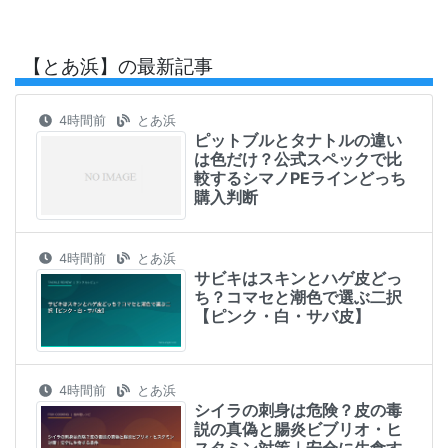
【とあ浜】の最新記事
4時間前
とあ浜
ピットブルとタナトルの違い
は色だけ？公式スペックで比
較するシマノPEラインどっち
購入判断
4時間前
とあ浜
サビキはスキンとハゲ皮どっ
ち？コマセと潮色で選ぶ二択
【ピンク・白・サバ皮】
4時間前
とあ浜
シイラの刺身は危険？皮の毒
説の真偽と腸炎ビブリオ・ヒ