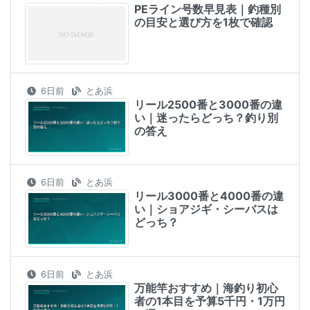
PEライン号数早見表｜釣種別
の目安と選び方を1枚で確認
6日前
とあ浜
リール2500番と3000番の違
い｜迷ったらどっち？釣り別
の答え
6日前
とあ浜
リール3000番と4000番の違
い｜ショアジギ・シーバスは
どっち？
6日前
とあ浜
万能竿おすすめ｜海釣り初心
者の1本目を予算5千円・1万円