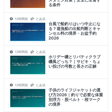
スタミン対策｜安全に生食す
る条件
12時間前
とあ浜
台風で船釣りはいつ中止にな
る？遊漁船の出船判断とキャ
ンセル料の境界・お盆予約
2026
12時間前
とあ浜
ホリデー磯とリバティクラブ
磯風どっち？｜サビキ・ちょ
い投げの号数と長さの正解
12時間前
とあ浜
子供のライフジャケットの選
び方2026｜釣りで必要な体重
別浮力・股ベルト・桜マーク
の境界