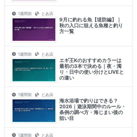
1週間前
とあ浜
9月に釣れる魚【堤防編】｜
秋の入口に狙える魚種と釣り
方一覧
1週間前
とあ浜
エギ王Kのおすすめカラーは
最初の3本で決める｜夜・濁
り・日中の使い分けとLIVEと
の違い
1週間前
とあ浜
海水浴場で釣りはできる？
2026｜遊泳期間中のルール・
条例の調べ方・海じまい後の
狙い目
1週間前
とあ浜