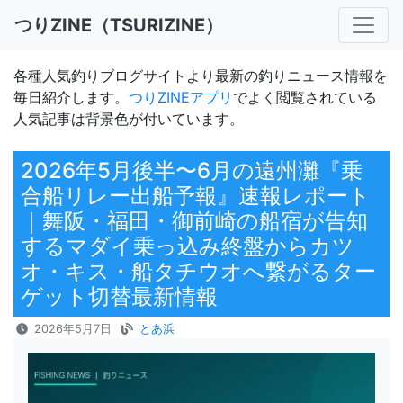
つりZINE（TSURIZINE）
各種人気釣りブログサイトより最新の釣りニュース情報を
毎日紹介します。
つりZINEアプリ
でよく閲覧されている
人気記事は背景色が付いています。
2026年5月後半〜6月の遠州灘『乗
合船リレー出船予報』速報レポート
｜舞阪・福田・御前崎の船宿が告知
するマダイ乗っ込み終盤からカツ
オ・キス・船タチウオへ繋がるター
ゲット切替最新情報
2026年5月7日
とあ浜