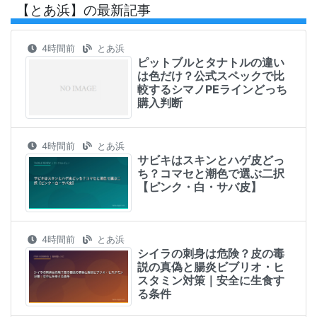
【とあ浜】の最新記事
4時間前
とあ浜
ピットブルとタナトルの違い
は色だけ？公式スペックで比
較するシマノPEラインどっち
購入判断
4時間前
とあ浜
サビキはスキンとハゲ皮どっ
ち？コマセと潮色で選ぶ二択
【ピンク・白・サバ皮】
4時間前
とあ浜
シイラの刺身は危険？皮の毒
説の真偽と腸炎ビブリオ・ヒ
スタミン対策｜安全に生食す
る条件