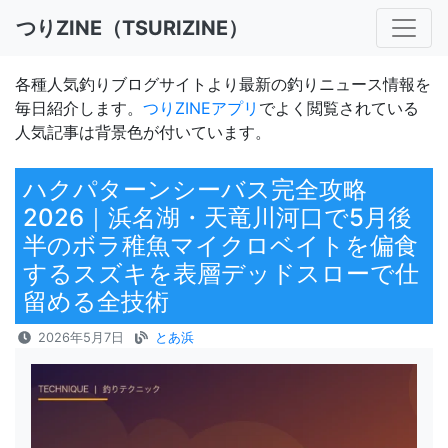
つりZINE（TSURIZINE）
各種人気釣りブログサイトより最新の釣りニュース情報を
毎日紹介します。
つりZINEアプリ
でよく閲覧されている
人気記事は背景色が付いています。
ハクパターンシーバス完全攻略
2026｜浜名湖・天竜川河口で5月後
半のボラ稚魚マイクロベイトを偏食
するスズキを表層デッドスローで仕
留める全技術
2026年5月7日
とあ浜