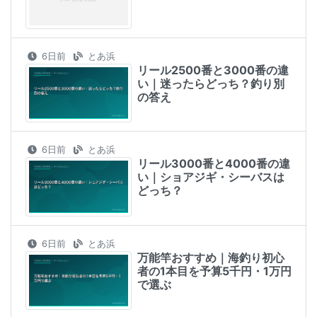
6日前
とあ浜
リール2500番と3000番の違
い｜迷ったらどっち？釣り別
の答え
6日前
とあ浜
リール3000番と4000番の違
い｜ショアジギ・シーバスは
どっち？
6日前
とあ浜
万能竿おすすめ｜海釣り初心
者の1本目を予算5千円・1万円
で選ぶ