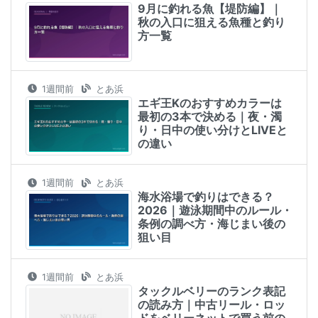
9月に釣れる魚【堤防編】｜
秋の入口に狙える魚種と釣り
方一覧
1週間前
とあ浜
エギ王Kのおすすめカラーは
最初の3本で決める｜夜・濁
り・日中の使い分けとLIVEと
の違い
1週間前
とあ浜
海水浴場で釣りはできる？
2026｜遊泳期間中のルール・
条例の調べ方・海じまい後の
狙い目
1週間前
とあ浜
タックルベリーのランク表記
の読み方｜中古リール・ロッ
ドをベリーネットで買う前の