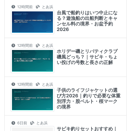
12時間前
とあ浜
台風で船釣りはいつ中止にな
る？遊漁船の出船判断とキャ
ンセル料の境界・お盆予約
2026
12時間前
とあ浜
ホリデー磯とリバティクラブ
磯風どっち？｜サビキ・ちょ
い投げの号数と長さの正解
12時間前
とあ浜
子供のライフジャケットの選
び方2026｜釣りで必要な体重
別浮力・股ベルト・桜マーク
の境界
6日前
とあ浜
サビキ釣りセットおすすめ｜