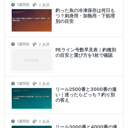
1週間前
とあ浜
釣った魚の冷凍保存は何日も
つ？刺身用・加熱用・下処理
別の目安
1週間前
とあ浜
PEライン号数早見表｜釣種別
の目安と選び方を1枚で確認
1週間前
とあ浜
リール2500番と3000番の違
い｜迷ったらどっち？釣り別
の答え
1週間前
とあ浜
リール3000番と4000番の違