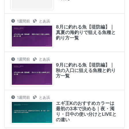
1週間前
とあ浜
8月に釣れる魚【堤防編】｜
真夏の海釣りで狙える魚種と
釣り方一覧
1週間前
とあ浜
9月に釣れる魚【堤防編】｜
秋の入口に狙える魚種と釣り
方一覧
1週間前
とあ浜
エギ王Kのおすすめカラーは
最初の3本で決める｜夜・濁
り・日中の使い分けとLIVEと
の違い