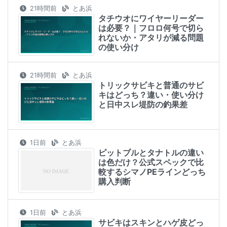
21時間前
とあ浜
タチウオにワイヤーリーダー
は必要？｜フロロ何号で切ら
れないか・アタリが減る問題
の使い分け
21時間前
とあ浜
トリックサビキと普通のサビ
キはどっち？違い・使い分け
と日中スレ堤防の釣果差
1日前
とあ浜
ピットブルとタナトルの違い
は色だけ？公式スペックで比
較するシマノPEラインどっち
購入判断
1日前
とあ浜
サビキはスキンとハゲ皮どっ