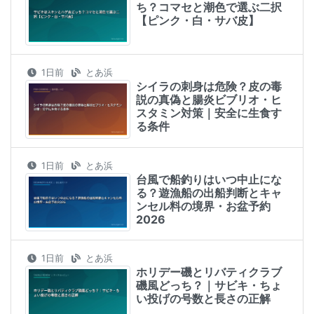
ち？コマセと潮色で選ぶ二択
【ピンク・白・サバ皮】
1日前
とあ浜
シイラの刺身は危険？皮の毒
説の真偽と腸炎ビブリオ・ヒ
スタミン対策｜安全に生食す
る条件
1日前
とあ浜
台風で船釣りはいつ中止にな
る？遊漁船の出船判断とキャ
ンセル料の境界・お盆予約
2026
1日前
とあ浜
ホリデー磯とリバティクラブ
磯風どっち？｜サビキ・ちょ
い投げの号数と長さの正解