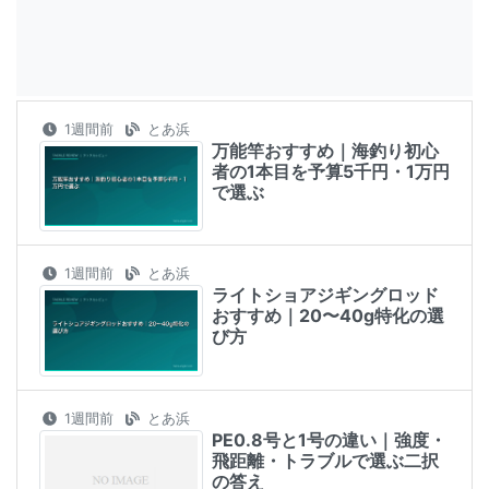
1週間前
とあ浜
万能竿おすすめ｜海釣り初心
者の1本目を予算5千円・1万円
で選ぶ
1週間前
とあ浜
ライトショアジギングロッド
おすすめ｜20〜40g特化の選
び方
1週間前
とあ浜
PE0.8号と1号の違い｜強度・
飛距離・トラブルで選ぶ二択
の答え