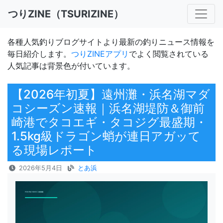
つりZINE（TSURIZINE）
各種人気釣りブログサイトより最新の釣りニュース情報を
毎日紹介します。
つりZINEアプリ
でよく閲覧されている
人気記事は背景色が付いています。
【2026年初夏】遠州灘・浜名湖マダ
コシーズン速報｜浜名湖堤防＆御前
崎港でタコエギ・タコジグ最盛期・
1.5kg級ドラゴン蛸が連日アガッて
る現場レポート
2026年5月4日
とあ浜