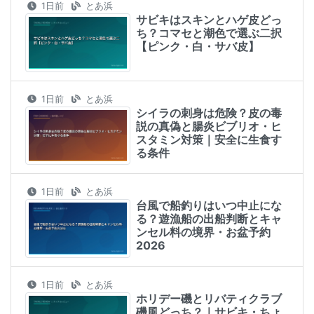
1日前
とあ浜
サビキはスキンとハゲ皮どっ
ち？コマセと潮色で選ぶ二択
【ピンク・白・サバ皮】
1日前
とあ浜
シイラの刺身は危険？皮の毒
説の真偽と腸炎ビブリオ・ヒ
スタミン対策｜安全に生食す
る条件
1日前
とあ浜
台風で船釣りはいつ中止にな
る？遊漁船の出船判断とキャ
ンセル料の境界・お盆予約
2026
1日前
とあ浜
ホリデー磯とリバティクラブ
磯風どっち？｜サビキ・ちょ