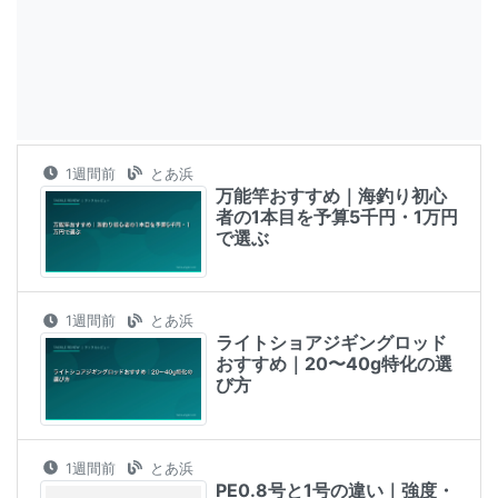
1週間前
とあ浜
万能竿おすすめ｜海釣り初心
者の1本目を予算5千円・1万円
で選ぶ
1週間前
とあ浜
ライトショアジギングロッド
おすすめ｜20〜40g特化の選
び方
1週間前
とあ浜
PE0.8号と1号の違い｜強度・