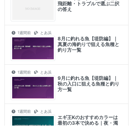
飛距離・トラブルで選ぶ二択
の答え
1週間前
とあ浜
8月に釣れる魚【堤防編】｜
真夏の海釣りで狙える魚種と
釣り方一覧
1週間前
とあ浜
9月に釣れる魚【堤防編】｜
秋の入口に狙える魚種と釣り
方一覧
1週間前
とあ浜
エギ王Kのおすすめカラーは
最初の3本で決める｜夜・濁
り・日中の使い分けとLIVEと