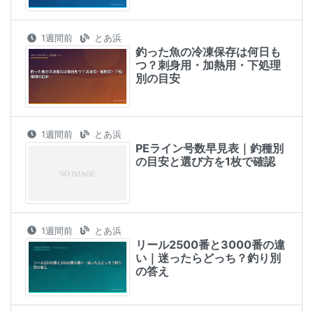
1週間前
とあ浜
釣った魚の冷凍保存は何日も
つ？刺身用・加熱用・下処理
別の目安
1週間前
とあ浜
PEライン号数早見表｜釣種別
の目安と選び方を1枚で確認
1週間前
とあ浜
リール2500番と3000番の違
い｜迷ったらどっち？釣り別
の答え