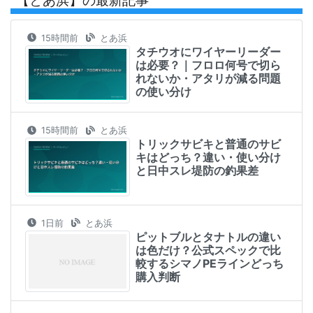
15時間前
とあ浜
タチウオにワイヤーリーダー
は必要？｜フロロ何号で切ら
れないか・アタリが減る問題
の使い分け
15時間前
とあ浜
トリックサビキと普通のサビ
キはどっち？違い・使い分け
と日中スレ堤防の釣果差
1日前
とあ浜
ピットブルとタナトルの違い
は色だけ？公式スペックで比
較するシマノPEラインどっち
購入判断