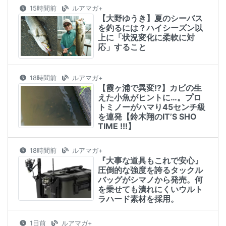
15時間前
ルアマガ+
【大野ゆうき】夏のシーバス
を釣るには？ハイシーズン以
上に「状況変化に柔軟に対
応」すること
18時間前
ルアマガ+
【霞ヶ浦で異変!?】カビの生
えた小魚がヒントに…。プロ
トミノーがハマり45センチ級
を連発【鈴木翔のIT’S SHO
TIME !!!】
18時間前
ルアマガ+
『大事な道具もこれで安心』
圧倒的な強度を誇るタックル
バッグがシマノから発売。何
を乗せても潰れにくいウルト
ラハード素材を採用。
1日前
ルアマガ+