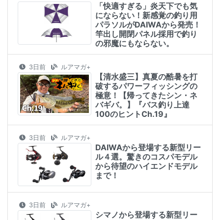
「快適すぎる」炎天下でも気
にならない！新感覚の釣り用
パラソルがDAIWAから発売！
竿出し開閉パネル採用で釣り
の邪魔にもならない。
3日前
ルアマガ+
【清水盛三】真夏の酷暑を打
破するパワーフィッシングの
極意！【帰ってきたシン・ネ
バギバ。】『バス釣り上達
100のヒントCh.19』
3日前
ルアマガ+
DAIWAから登場する新型リー
ル４選。驚きのコスパモデル
から待望のハイエンドモデル
まで！
3日前
ルアマガ+
シマノから登場する新型リー