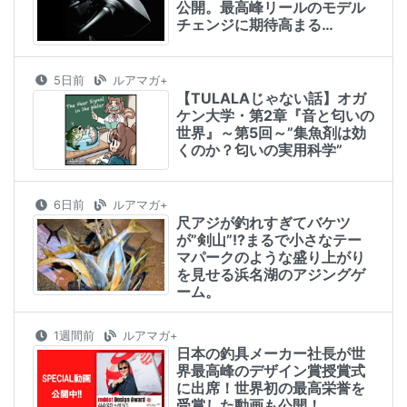
公開。最高峰リールのモデル
チェンジに期待高まる…
5日前
ルアマガ+
【TULALAじゃない話】オガ
ケン大学・第2章『音と匂いの
世界』～第5回～”集魚剤は効
くのか？匂いの実用科学”
6日前
ルアマガ+
尺アジが釣れすぎてバケツ
が”剣山”!?まるで小さなテー
マパークのような盛り上がり
を見せる浜名湖のアジングゲ
ーム。
1週間前
ルアマガ+
日本の釣具メーカー社長が世
界最高峰のデザイン賞授賞式
に出席！世界初の最高栄誉を
受賞した動画も公開！