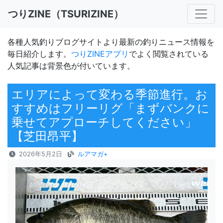
つりZINE（TSURIZINE）
各種人気釣りブログサイトより最新の釣りニュース情報を
毎日紹介します。
つりZINEアプリ
でよく閲覧されている
人気記事は背景色が付いています。
エリアによって変わる季節進行。お
すすめはフリーリグ「まずバンクに
乗せてアプローチしてください」
【芝田昂平】
2026年5月2日
ルアマガ+