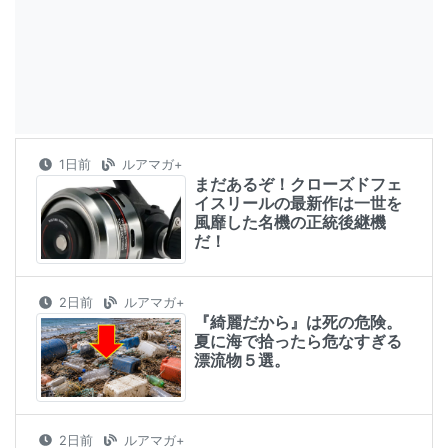
1日前
ルアマガ+
まだあるぞ！クローズドフェ
イスリールの最新作は一世を
風靡した名機の正統後継機
だ！
2日前
ルアマガ+
『綺麗だから』は死の危険。
夏に海で拾ったら危なすぎる
漂流物５選。
2日前
ルアマガ+