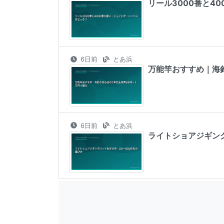
リール3000番と4
6日前
とあ浜
万能竿おすすめ｜海
6日前
とあ浜
ライトショアジギング