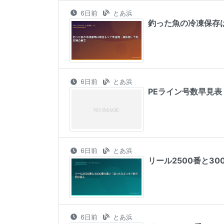
6日前
とあ浜
釣った魚の冷凍保存
6日前
とあ浜
PEライン号数早見
6日前
とあ浜
リール2500番と3
6日前
とあ浜