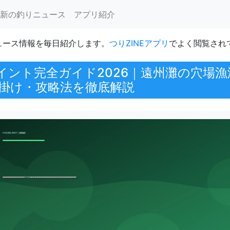
新の釣りニュース
アプリ紹介
ュース情報を毎日紹介します。
つりZINEアプリ
でよく閲覧され
イント完全ガイド2026｜遠州灘の穴場
掛け・攻略法を徹底解説