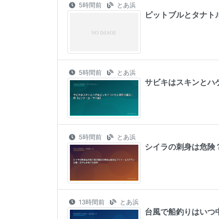
5時間前
とあ浜
ピットブルとタナト
5時間前
とあ浜
サビキはスキンとハ
5時間前
とあ浜
シイラの刺身は危険
13時間前
とあ浜
台風で船釣りはいつ