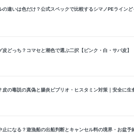
ルの違いは色だけ？公式スペックで比較するシマノPEラインど
ゲ皮どっち？コマセと潮色で選ぶ二択【ピンク・白・サバ皮】
？皮の毒説の真偽と腸炎ビブリオ・ヒスタミン対策｜安全に生
中止になる？遊漁船の出船判断とキャンセル料の境界・お盆予約