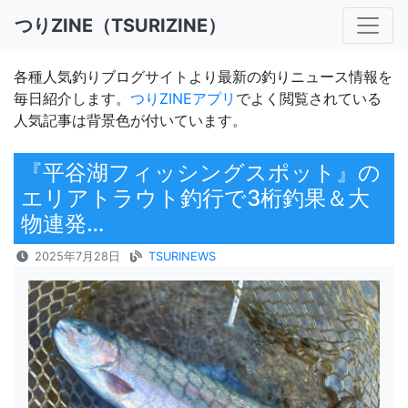
つりZINE（TSURIZINE）
各種人気釣りブログサイトより最新の釣りニュース情報を
毎日紹介します。
つりZINEアプリ
でよく閲覧されている
人気記事は背景色が付いています。
『平谷湖フィッシングスポット』の
エリアトラウト釣行で3桁釣果＆大
物連発…
2025年7月28日
TSURINEWS