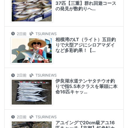
37匹【三重】群れ回遊コース
の発見が数釣りへ…
2日前
TSURINEWS
相模湾のLT（ライト）五目釣
りで大型アジにシロアマダイ
など多彩釣果！【…
2日前
TSURINEWS
伊良湖水道テンヤタチウオ釣
りで指5.5本クラスを筆頭に本
命16匹キャッ…
2日前
TSURINEWS
アユイングで20cm級アユ16
匹キャッチ【京都】虹色鮎カ