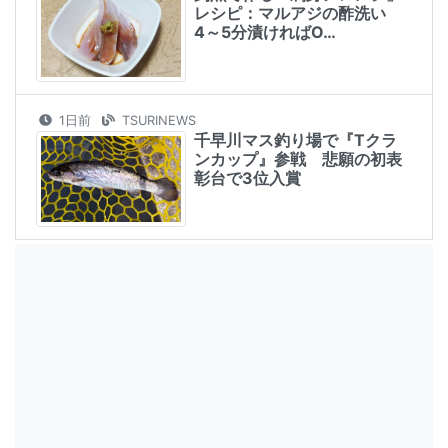
レシピ：マルアジの酢洗い
4～5分漬ければO…
1日前
TSURINEWS
千早川マス釣り場で『Tクラ
ンカップ』参戦 悲願の初表
彰台で3位入賞