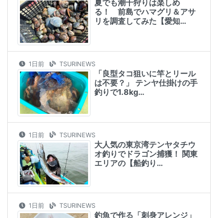
夏でも潮干狩りは楽しめ
る！ 前島でハマグリ＆アサ
リを調査してみた【愛知…
1日前
TSURINEWS
「良型タコ狙いに竿とリール
は不要？」 テンヤ仕掛けの手
釣りで1.8kg…
1日前
TSURINEWS
大人気の東京湾テンヤタチウ
オ釣りでドラゴン捕獲！ 関東
エリアの【船釣り…
1日前
TSURINEWS
釣魚で作る「刺身アレンジ」